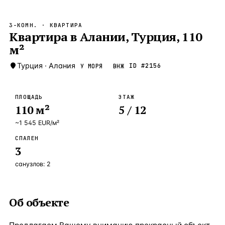
Бангкок
Таиланд · 2 1
—
Локация
3-КОМН.
· КВАРТИРА
Новороссийск
Квартира в Алании, Турция, 110
Россия · 2 1
—
Локация
м²
Стамбул
Турция · 2 0
—
Локация
Турция
·
Алания
ID #
2156
У МОРЯ
ВНЖ
Анталия
Турция · 1 8
—
Локация
ЧАСТО ИЩУТ
ПЛОЩАДЬ
ЭТАЖ
Турция
Россия
Испания
Кипр
Таиланд
Грец
110
м²
5
/ 12
~
1 545
EUR
/м²
ВСЕ НАПРАВЛЕНИЯ →
СПАЛЕН
3
санузлов:
2
Об объекте