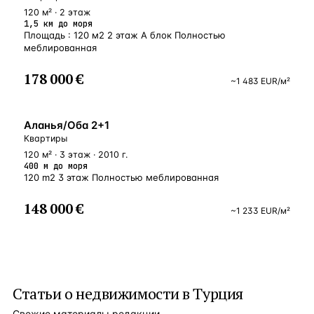
120 м² · 2 этаж
1,5 км до моря
Площадь : 120 м2 2 этаж А блок Полностью
меблированная
178 000 €
~
1 483
EUR
/м²
У МОРЯ
Аланья/Оба 2+1
Квартиры
120 м² · 3 этаж · 2010 г.
400 м до моря
120 m2 3 этаж Полностью меблированная
148 000 €
~
1 233
EUR
/м²
Статьи о
недвижимости в Турция
Свежие материалы редакции