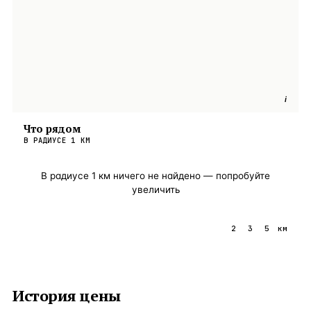
i
Что рядом
В РАДИУСЕ
1
КМ
В радиусе
1
км ничего не найдено — попробуйте
увеличить
1
2
3
5
км
История цены