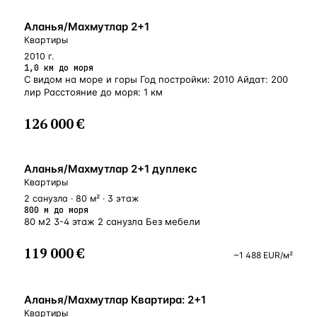
БЛИЗКО К МОРЮ
Аланья/Махмутлар 2+1
Квартиры
2010 г.
1,0 км до моря
С видом на море и горы Год постройки: 2010 Айдат: 200
лир Расстояние до моря: 1 км
126 000 €
БЛИЗКО К МОРЮ
Аланья/Махмутлар 2+1 дуплекс
Квартиры
2 санузла · 80 м² · 3 этаж
800 м до моря
80 м2 3-4 этаж 2 санузла Без мебели
119 000 €
~
1 488
EUR
/м²
БЛИЗКО К МОРЮ
Аланья/Махмутлар Квартира: 2+1
Квартиры