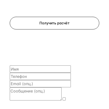
Запросить просмотр
Получить расчёт
ЗАПРОСИТЬ РАСЧЁТ
Расскажем по объекту, пришлём PDF с финансовой
моделью и контактом владельца — за 4 рабочих
часа.
Даю
согласие
на обработку и передачу персональных