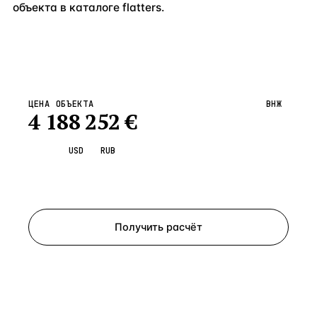
объекта в каталоге flatters.
ЦЕНА ОБЪЕКТА
ВНЖ
4 188 252
€
EUR
USD
RUB
Запросить просмотр
Получить расчёт
ЗАПРОСИТЬ РАСЧЁТ
Расскажем по объекту, пришлём PDF с финансовой
моделью и контактом владельца — за 4 рабочих