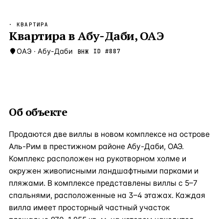
Бангкок
Таиланд · 2 1
—
Локация
· КВАРТИРА
Новороссийск
Квартира в Абу-Даби, ОАЭ
Россия · 2 1
—
Локация
Стамбул
ОАЭ
·
Абу-Даби
Турция · 2 0
ID #
887
ВНЖ
—
Локация
Анталия
Турция · 1 8
—
Локация
ЧАСТО ИЩУТ
Турция
Россия
Испания
Кипр
Таиланд
Грец
Об объекте
ВСЕ НАПРАВЛЕНИЯ →
Продаются две виллы в новом комплексе на острове
Аль-Рим в престижном районе Абу-Даби, ОАЭ.
Комплекс расположен на рукотворном холме и
окружен живописными ландшафтными парками и
пляжами. В комплексе представлены виллы с 5–7
спальнями, расположенные на 3–4 этажах. Каждая
вилла имеет просторный частный участок