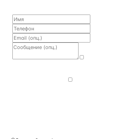
часа.
Даю
согласие
на обработку и передачу персональных
данных
— на условиях
Политики
конфиденциальности
.
Хочу получать
новости, подборки объектов
и спецпредложения.
Получить расчёт