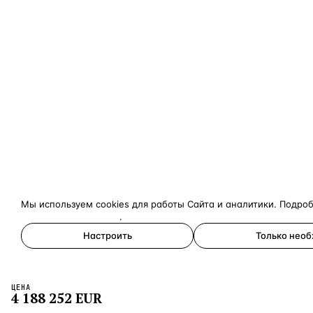
Мы используем cookies для работы Сайта и аналитики. Подро
конфиденциальности
.
Настроить
Только нео
Принять все
ЦЕНА
×
4 188 252
EUR