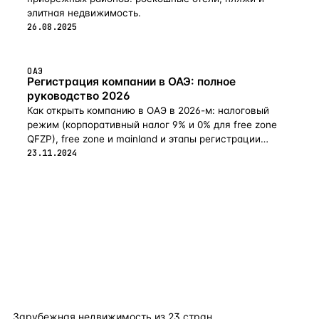
элитная недвижимость.
26.08.2025
ОАЭ
Регистрация компании в ОАЭ: полное
руководство 2026
Как открыть компанию в ОАЭ в 2026-м: налоговый
режим (корпоративный налог 9% и 0% для free zone
QFZP), free zone и mainland и этапы регистрации
бизнеса.
23.11.2024
flat
ters
Зарубежная недвижимость из
23
стран.