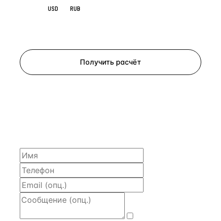
EUR
USD
RUB
Запросить просмотр
Получить расчёт
ЗАПРОСИТЬ РАСЧЁТ
Расскажем по объекту, пришлём PDF с финансовой
моделью и контактом владельца — за 4 рабочих
часа.
Даю
согласие