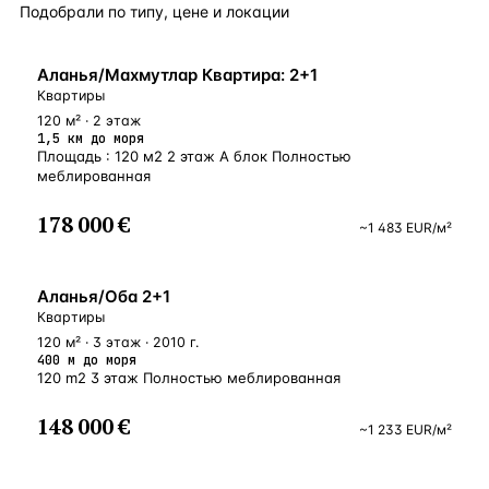
Подобрали по типу, цене и локации
БЛИЗКО К МОРЮ
Аланья/Махмутлар Квартира: 2+1
Квартиры
120 м² · 2 этаж
1,5 км до моря
Площадь : 120 м2 2 этаж А блок Полностью
меблированная
178 000 €
~
1 483
EUR
/м²
У МОРЯ
Аланья/Оба 2+1
Квартиры
120 м² · 3 этаж · 2010 г.
400 м до моря
120 m2 3 этаж Полностью меблированная
148 000 €
~
1 233
EUR
/м²