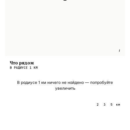
i
Что рядом
В РАДИУСЕ
1
КМ
В радиусе
1
км ничего не найдено — попробуйте
увеличить
1
2
3
5
км