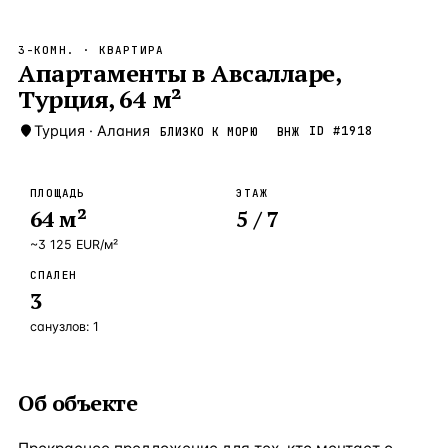
Бангкок
Таиланд · 2 1
—
Локация
3-КОМН.
· КВАРТИРА
Новороссийск
Апартаменты в Авсалларе,
Россия · 2 1
—
Локация
Турция, 64 м²
Стамбул
Турция · 2 0
—
Локация
Турция
·
Алания
ID #
1918
БЛИЗКО К МОРЮ
ВНЖ
Анталия
Турция · 1 8
—
Локация
ЧАСТО ИЩУТ
ПЛОЩАДЬ
ЭТАЖ
Турция
Россия
Испания
Кипр
Таиланд
Грец
64
м²
5
/ 7
~
3 125
EUR
/м²
ВСЕ НАПРАВЛЕНИЯ →
СПАЛЕН
3
санузлов:
1
Об объекте