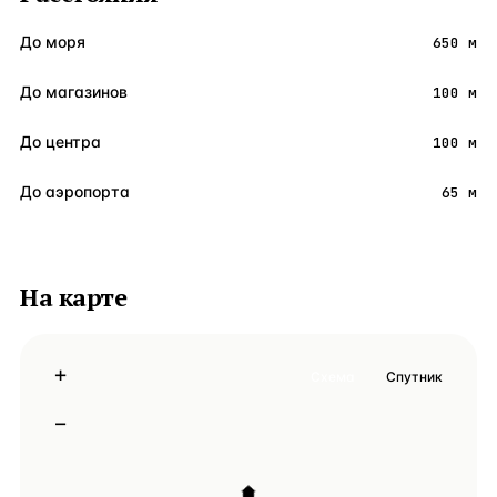
До моря
650 м
До магазинов
100 м
До центра
100 м
До аэропорта
65 м
На карте
+
Схема
Спутник
−