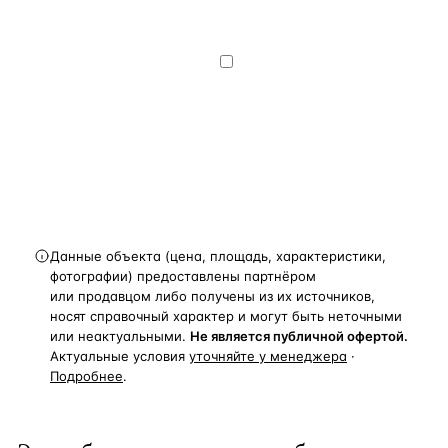
на обработку и передачу персональных
данных
— на условиях
Политики
конфиденциальности
.
Хочу получать
новости, подборки объектов
и спецпредложения.
Получить расчёт
Данные объекта (цена, площадь, характеристики,
фотографии) предоставлены партнёром
или продавцом либо получены из их источников,
носят справочный характер и могут быть неточными
или неактуальными.
Не является публичной офертой.
Актуальные условия
уточняйте у менеджера
·
Подробнее
.