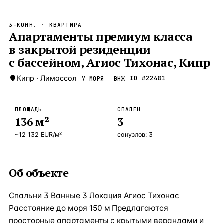
Бангкок
Таиланд · 2 1
—
Локация
3-КОМН.
· КВАРТИРА
Новороссийск
Апартаменты премиум класса
Россия · 2 1
—
Локация
в закрытой резиденции
Стамбул
Турция · 2 0
—
Локация
с бассейном, Агиос Тихонас, Кипр
Анталия
Турция · 1 8
—
Локация
Кипр
·
Лимассол
ID #
22481
У МОРЯ
ВНЖ
ЧАСТО ИЩУТ
Турция
Россия
Испания
Кипр
Таиланд
Грец
ПЛОЩАДЬ
СПАЛЕН
136
м²
3
ВСЕ НАПРАВЛЕНИЯ →
~
12 132
EUR
/м²
санузлов:
3
Об объекте
Спальни 3 Ванные 3 Локация Агиос Тихонас
Расстояние до моря 150 м Предлагаются
просторные апартаменты с крытыми верандами и