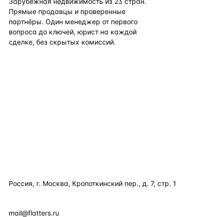
Зарубежная недвижимость из
23
стран.
Прямые продавцы и проверенные
партнёры. Один менеджер от первого
вопроса до ключей, юрист на каждой
сделке, без скрытых комиссий.
TELEGRAM
WHATSAPP
EMAIL
КАТАЛОГ ПО СТРАНАМ
ПОЛЕЗНОЕ
КОМПАНИЯ
КОНТАКТЫ
Россия, г. Москва, Кропоткинский пер., д. 7, стр. 1
+7 495 877 38 64
+90 531 589 95 88
mail@flatters.ru