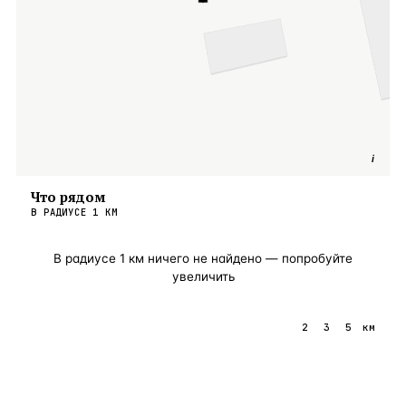
i
Что рядом
В РАДИУСЕ
1
КМ
В радиусе
1
км ничего не найдено — попробуйте
увеличить
1
2
3
5
км