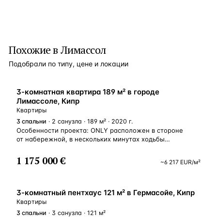
Похожие в Лимассол
Подобрали по типу, цене и локации
ВНЖ
3-комнатная квартира 189 м² в городе
Лимассоле, Кипр
Квартиры
3
спальни
· 2 санузла · 189 м² · 2020 г.
Особенности проекта: ONLY расположен в стороне
от набережной, в нескольких минутах ходьбы
от песчаных пляжей, стильных кафе и лучших
ресторанов. Он окружен дизайнерскими магазинами
1 175 000 €
~
6 217
EUR
/м²
и бутиками, банками, 5-звездочными отелями, недалеко
от школ и первоклассных медицинских учреждений.
Старый город Лимассола, пристань для яхт и деловой
У МОРЯ
центр находятся всего в 10 минутах езды от отеля. High
3-комнатный пентхаус 121 м² в Гермасойе, Кипр
Tower состоит из 37 квартир. Квартиры с мансардой
Квартиры
на 2, 3 и 4 спальни, на вершине которой расположены
3
спальни
· 3 санузла · 121 м²