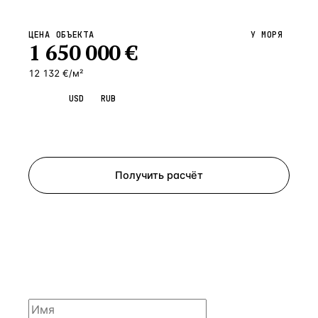
ЦЕНА ОБЪЕКТА
У МОРЯ
1 650 000
€
12 132 €/м²
EUR
USD
RUB
Запросить просмотр
Получить расчёт
ЗАПРОСИТЬ РАСЧЁТ
Расскажем по объекту, пришлём PDF с финансовой
моделью и контактом владельца — за 4 рабочих
часа.