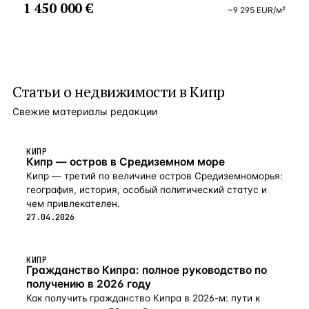
остеклением Камин Смарт-ТВ в гостиной Кухонная
1 450 000 €
Основные приемущества: знаковый архитектурный
~
9 295
EUR
/м²
бытовая техника Miele Холодильник-морозильник
проект одного из ведущих лондонских бюро; 500 метров
Liebherr Встроенная посудомоечная машина Стиральная
от песчаных пляжей и инфраструктуры популярного
машина с сушилкой Bosch Стенные шкафы
туристического района Лимассола; вид на море начиная
Недвижимость находится в пешей доступности
с 6 и 7 этажей; внутренняя инфраструктура отельного
от ресторанов, магазинов, кафе, баров и знаменитого
типа: открытый бассейн, закрытый бассейн
пляжа Дасуди.
с подогревом, SPA, тренажерный зал, услуги консьержа,
Статьи о
недвижимости в Кипр
клубная раздевалка, подзем
Свежие материалы редакции
КИПР
Кипр — остров в Средиземном море
Кипр — третий по величине остров Средиземноморья:
география, история, особый политический статус и
чем привлекателен.
27.04.2026
КИПР
Гражданство Кипра: полное руководство по
получению в 2026 году
Как получить гражданство Кипра в 2026-м: пути к