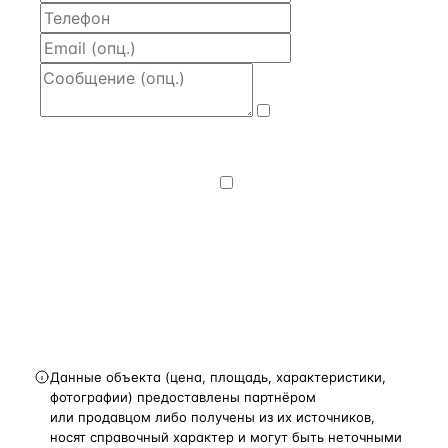
Даю
согласие
на обработку и передачу персональных
данных
— на условиях
Политики
конфиденциальности
.
Хочу получать
новости, подборки объектов
и спецпредложения.
Получить расчёт
Данные объекта (цена, площадь, характеристики,
фотографии) предоставлены партнёром
или продавцом либо получены из их источников,
носят справочный характер и могут быть неточными