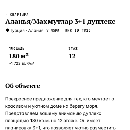
Бангкок
Таиланд · 2 1
—
Локация
· КВАРТИРА
Новороссийск
Аланья/Махмутлар 3+1 дуплекс
Россия · 2 1
—
Локация
Стамбул
Турция
·
Алания
Турция · 2 0
ID #
823
У МОРЯ
ВНЖ
—
Локация
Анталия
Турция · 1 8
—
Локация
ПЛОЩАДЬ
ЭТАЖ
180
м²
12
ЧАСТО ИЩУТ
Турция
Россия
Испания
Кипр
Таиланд
Грец
~
1 722
EUR
/м²
ВСЕ НАПРАВЛЕНИЯ →
Об объекте
Прекрасное предложение для тех, кто мечтает о
красивом и уютном доме на берегу моря.
Представляем вашему вниманию дуплекс
площадью 180 кв.м. на 12 этаже. Он имеет
планировку 3+1, что позволяет уютно разместить