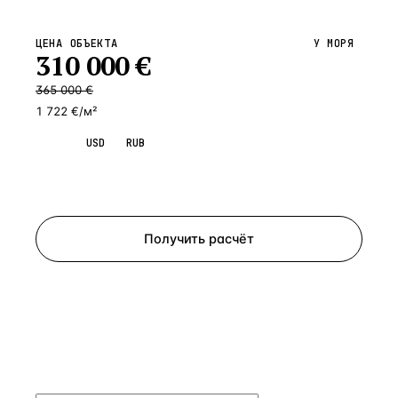
ЦЕНА ОБЪЕКТА
У МОРЯ
310 000
€
365 000
€
1 722 €/м²
EUR
USD
RUB
Запросить просмотр
Получить расчёт
ЗАПРОСИТЬ РАСЧЁТ
Расскажем по объекту, пришлём PDF с финансовой
моделью и контактом владельца — за 4 рабочих
часа.