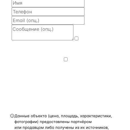
Даю
согласие
на обработку и передачу персональных
данных
— на условиях
Политики
конфиденциальности
.
Хочу получать
новости, подборки объектов
и спецпредложения.
Получить расчёт
Данные объекта (цена, площадь, характеристики,
фотографии) предоставлены партнёром
или продавцом либо получены из их источников,