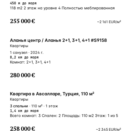
450 м до моря
118 m2 2 этаж на уровне 4 Полностью меблированная
255 000 €
~
2 161
EUR
/м²
ВНЖ
Аланья центр / Аланья 2+1, 3+1, 4+1 #S9158
Квартиры
1 санузел · 2024 г.
8,2 км до моря
Комнат: 2+1, 3+1, 4+1
280 000 €
БЛИЗКО К МОРЮ
Квартира в Авсалларе, Турция, 110 м²
Квартиры
3
спальни
· 110 м² · 1 этаж
1,4 км до моря
Всего комнат: 3 Спален: 2 Площадь: 110 м2 Этаж: 1 из 5
258 000 €
~
2 345
EUR
/м²