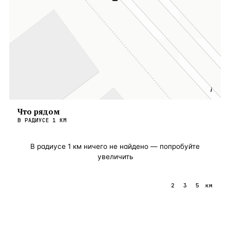
i
Что рядом
В РАДИУСЕ
1
КМ
В радиусе
1
км ничего не найдено — попробуйте
увеличить
1
2
3
5
км