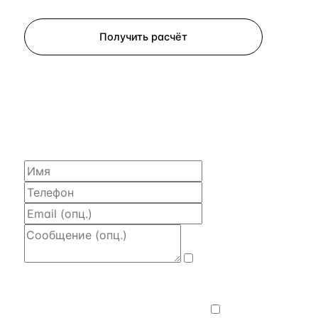
Запросить просмотр
Получить расчёт
ЗАПРОСИТЬ РАСЧЁТ
Расскажем по объекту, пришлём PDF
с финансовой моделью и контактом владельца —
за 4 рабочих часа.
Даю
согласие на обработку и передачу
персональных данных
— на условиях
Политики конфиденциальности
.
Хочу