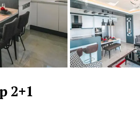
Турция · 2 556
Таиланд · 2 172
Россия · 2 106
Турция · 2 092
Турция · 1 810
р 2+1