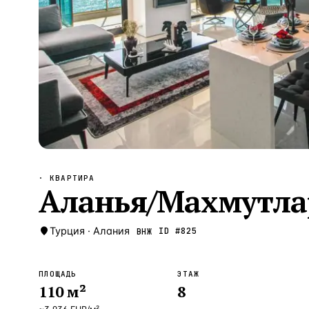
Алания
—
Локация
Бангкок
—
Локация
Новороссийск
—
Локация
Стамбул
—
Локация
Анталия
—
Локация
НАВИГАЦИЯ
ОТКРЫТЬ
ЗАКРЫТЬ
↑
↓
↵
ESC
· КВАРТИРА
Аланья/Махмутла
Турция
·
Алания
ID #
825
ВНЖ
ПЛОЩАДЬ
ЭТАЖ
110
м²
8