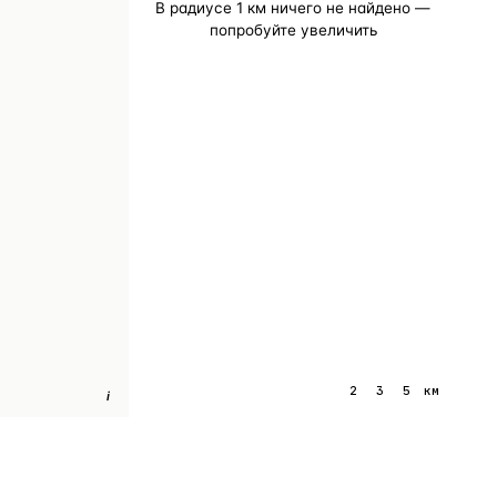
В радиусе
1
км ничего не найдено —
попробуйте увеличить
1
2
3
5
км
i