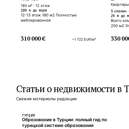
Квартиры
180 м² · 12 этаж
100 м до моря
5
спален
·
12-13 этаж 180 м2 Полностью
25 м до м
меблированная
Всего ко
250 м2 Эт
310 000 €
330 00
~
1 722
EUR
/м²
Статьи о
недвижимости в 
Свежие материалы редакции
ТУРЦИЯ
Образование в Турции: полный гид по
турецкой системе образования