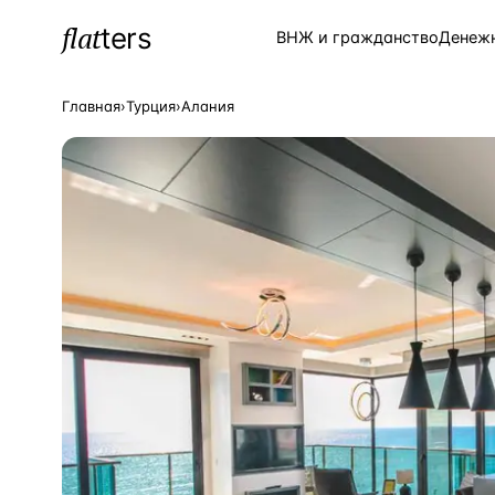
flat
ters
Каталог
ВНЖ и гражданство
Денеж
Главная
›
Турция
›
Алания
ПОПУЛЯРНЫЕ НАПРАВЛЕНИЯ
Турция
—
Страна
Россия
—
Страна
Испания
—
Страна
Кипр
—
Страна
Таиланд
—
Страна
Греция
—
Страна
Сочи
—
Локация