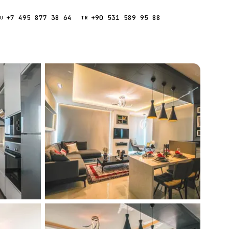
+7 495 877 38 64
+90 531 589 95 88
Звонок
RU
TR
Найти
ESC
ния
Кипр
Таиланд