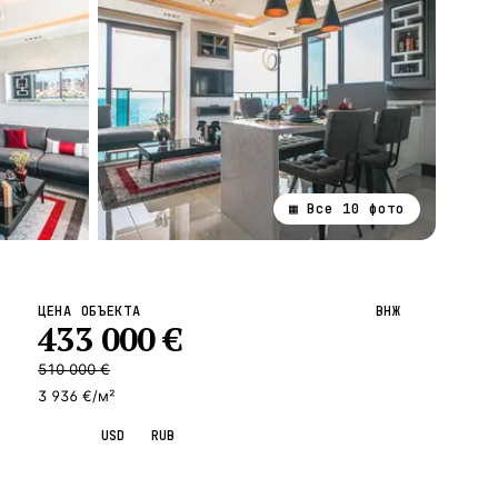
▦ Все
10
фото
ВСЕ НАПРАВЛЕНИЯ →
ЦЕНА ОБЪЕКТА
ВНЖ
433 000
€
510 000
€
3 936 €/м²
EUR
USD
RUB