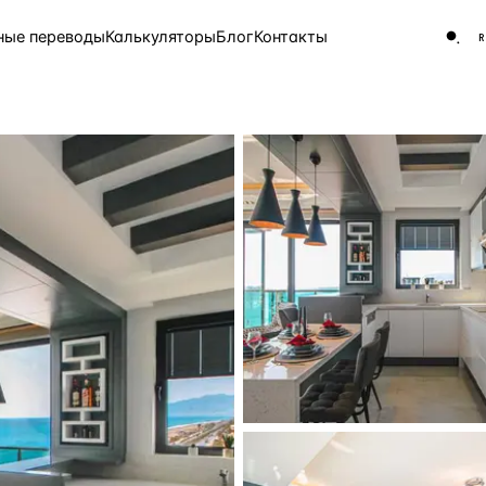
ные переводы
Калькуляторы
Блог
Контакты
ЧАСТО ИЩУТ
Турция
Россия
Испа
9 143 объекта
Греция
8 554 объекта
5 430 объектов
3 906 объектов
2 948 объектов
2 797 объектов
Россия · 3 920