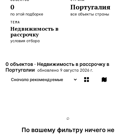
0
Португалия
Бангкок
Таиланд · 2 1
—
Локация
по этой подборке
все объекты страны
Новороссийск
Россия · 2 1
—
Локация
ТЕМА
Недвижимость в
Стамбул
Турция · 2 0
—
Локация
рассрочку
условия отбора
Анталия
Турция · 1 8
—
Локация
ЧАСТО ИЩУТ
0 объектов · Недвижимость в рассрочку в
Турция
Россия
Испания
Кипр
Таиланд
Грец
Португалии
обновлено
9 августа 2026 г.
ВСЕ НАПРАВЛЕНИЯ →
⌕
По вашему фильтру ничего не