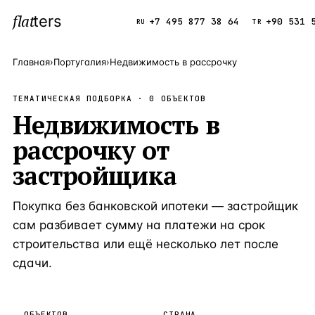
flat
ters
Каталог
+7 495 877 38 64
+90 531 
RU
TR
Главная
›
Португалия
›
Недвижимость в рассрочку
ПОПУЛЯРНЫЕ НАПРАВЛЕНИЯ
ТЕМАТИЧЕСКАЯ ПОДБОРКА ·
0
ОБЪЕКТОВ
Турция
Недвижимость в
9 143 объек
—
Страна
рассрочку от
Россия
8 554 объек
—
Страна
застройщика
Испания
5 430 объект
—
Страна
Кипр
3 906 объект
—
Страна
Покупка без банковской ипотеки — застройщик
Таиланд
сам разбивает сумму на платежи на срок
2 948 объект
—
Страна
строительства или ещё несколько лет после
Греция
2 797 объект
—
Страна
сдачи.
Сочи
Россия · 3 9
—
Локация
Алания
Турция · 2 5
—
Локация
ОБЪЕКТОВ
СТРАНА