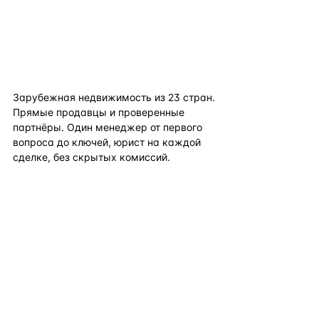
flat
ters
Зарубежная недвижимость из
23
стран.
Прямые продавцы и проверенные
партнёры. Один менеджер от первого
вопроса до ключей, юрист на каждой
сделке, без скрытых комиссий.
TELEGRAM
WHATSAPP
EMAIL
КАТАЛОГ ПО СТРАНАМ
ПОЛЕЗНОЕ
КОМПАНИЯ