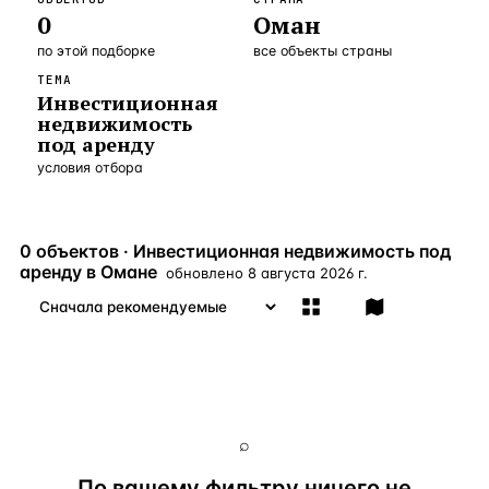
0
Оман
Бангкок
Таиланд · 2 1
—
Локация
по этой подборке
все объекты страны
Новороссийск
Россия · 2 1
—
Локация
ТЕМА
Инвестиционная
Стамбул
Турция · 2 0
—
Локация
недвижимость
под аренду
Анталия
Турция · 1 8
—
Локация
условия отбора
ЧАСТО ИЩУТ
Турция
Россия
Испания
Кипр
Таиланд
Грец
0 объектов · Инвестиционная недвижимость под
аренду в Омане
обновлено
8 августа 2026 г.
ВСЕ НАПРАВЛЕНИЯ →
⌕
По вашему фильтру ничего не