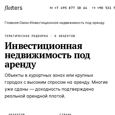
flat
ters
Каталог
+7 495 877 38 64
+90 531 
RU
TR
Главная
›
Оман
›
Инвестиционная недвижимость под аренду
ПОПУЛЯРНЫЕ НАПРАВЛЕНИЯ
ТЕМАТИЧЕСКАЯ ПОДБОРКА ·
0
ОБЪЕКТОВ
Турция
Инвестиционная
9 143 объек
—
Страна
недвижимость под
Россия
8 554 объек
—
Страна
аренду
Испания
5 430 объект
—
Страна
Кипр
3 906 объект
—
Страна
Объекты в курортных зонах или крупных
Таиланд
городах с высоким спросом на аренду. Многие
2 948 объект
—
Страна
уже сданы — доходность подтверждена
Греция
2 797 объект
—
Страна
реальной арендной платой.
Сочи
Россия · 3 9
—
Локация
Алания
Турция · 2 5
—
Локация
ОБЪЕКТОВ
СТРАНА