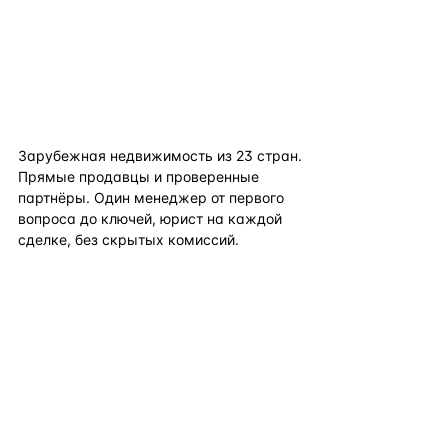
flat
ters
Зарубежная недвижимость из
23
стран.
Прямые продавцы и проверенные
партнёры. Один менеджер от первого
вопроса до ключей, юрист на каждой
сделке, без скрытых комиссий.
TELEGRAM
WHATSAPP
EMAIL
КАТАЛОГ ПО СТРАНАМ
ПОЛЕЗНОЕ
КОМПАНИЯ