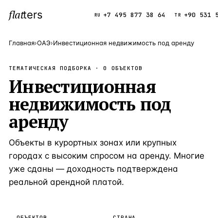
flat
ters
Каталог
+7 495 877 38 64
+90 531 
RU
TR
Главная
›
ОАЭ
›
Инвестиционная недвижимость под аренду
ПОПУЛЯРНЫЕ НАПРАВЛЕНИЯ
ТЕМАТИЧЕСКАЯ ПОДБОРКА ·
0
ОБЪЕКТОВ
Турция
Инвестиционная
9 143 объек
—
Страна
недвижимость под
Россия
8 554 объек
—
Страна
аренду
Испания
5 430 объект
—
Страна
Кипр
3 906 объект
—
Страна
Объекты в курортных зонах или крупных
Таиланд
городах с высоким спросом на аренду. Многие
2 948 объект
—
Страна
уже сданы — доходность подтверждена
Греция
2 797 объект
—
Страна
реальной арендной платой.
Сочи
Россия · 3 9
—
Локация
Алания
Турция · 2 5
—
Локация
ОБЪЕКТОВ
СТРАНА