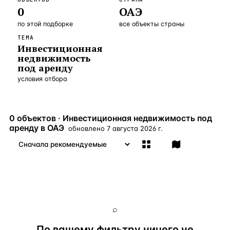
0
ОАЭ
Бангкок
Таиланд · 2 1
—
Локация
по этой подборке
все объекты страны
Новороссийск
Россия · 2 1
—
Локация
ТЕМА
Инвестиционная
Стамбул
Турция · 2 0
—
Локация
недвижимость
под аренду
Анталия
Турция · 1 8
—
Локация
условия отбора
ЧАСТО ИЩУТ
Турция
Россия
Испания
Кипр
Таиланд
Грец
0 объектов · Инвестиционная недвижимость под
аренду в ОАЭ
обновлено
7 августа 2026 г.
ВСЕ НАПРАВЛЕНИЯ →
⌕
По вашему фильтру ничего не