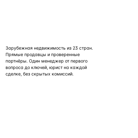
flat
ters
Зарубежная недвижимость из
23
стран.
Прямые продавцы и проверенные
партнёры. Один менеджер от первого
вопроса до ключей, юрист на каждой
сделке, без скрытых комиссий.
TELEGRAM
WHATSAPP
EMAIL
КАТАЛОГ ПО СТРАНАМ
ПОЛЕЗНОЕ
КОМПАНИЯ