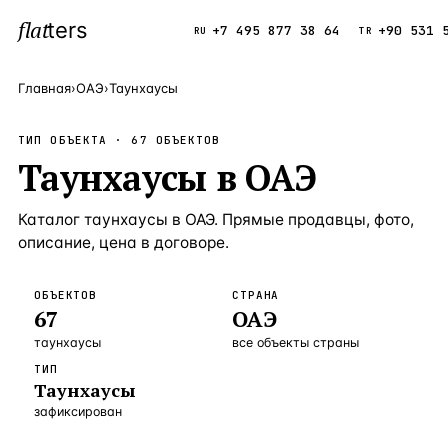
flat
ters
Каталог
+7 495 877 38 64
+90 531 
RU
TR
Главная
›
ОАЭ
›
Таунхаусы
ПОПУЛЯРНЫЕ НАПРАВЛЕНИЯ
ТИП ОБЪЕКТА ·
67
ОБЪЕКТОВ
Турция
Таунхаусы
в
ОАЭ
9 143 объек
—
Страна
Россия
8 554 объек
—
Страна
Каталог
таунхаусы
в
ОАЭ
. Прямые продавцы, фото,
Испания
5 430 объект
описание, цена в договоре.
—
Страна
Кипр
3 906 объект
—
Страна
ОБЪЕКТОВ
СТРАНА
67
ОАЭ
Таиланд
2 948 объект
—
Страна
таунхаусы
все объекты страны
Греция
2 797 объект
—
Страна
ТИП
Таунхаусы
Сочи
Россия · 3 9
—
Локация
зафиксирован
Алания
Турция · 2 5
—
Локация