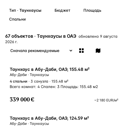
Бангкок
Таиланд · 2 1
—
Локация
Тип
·
Таунхаусы
Бюджет
Площадь
Новороссийск
Россия · 2 1
Спальни
—
Локация
Стамбул
Турция · 2 0
—
Локация
67 объектов · Таунхаусы в ОАЭ
обновлено
9 августа
Анталия
Турция · 1 8
—
Локация
2026 г.
ЧАСТО ИЩУТ
Турция
Россия
Испания
Кипр
Таиланд
Грец
ВНЖ
Таунхаус в Абу-Даби, ОАЭ, 155.48 м²
Абу-Даби · Таунхаусы
ВСЕ НАПРАВЛЕНИЯ →
4
спальни
· 3 санузла · 155.48 м²
Всего комнат: 4 Спален: 3 Площадь: 155.48 м2
339 000 €
~
2 180
EUR
/м²
ВНЖ
Таунхаус в Абу-Даби, ОАЭ, 124.59 м²
Абу-Даби · Таунхаусы