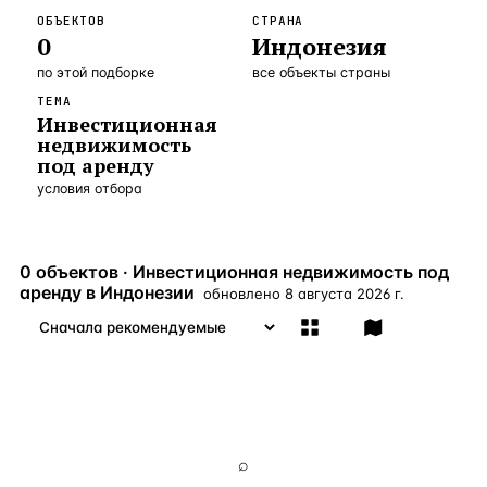
ОБЪЕКТОВ
СТРАНА
Бангкок
Таиланд · 2 1
—
Локация
0
Индонезия
Новороссийск
Россия · 2 1
по этой подборке
—
Локация
все объекты страны
ТЕМА
Стамбул
Турция · 2 0
—
Локация
Инвестиционная
недвижимость
Анталия
Турция · 1 8
—
Локация
под аренду
условия отбора
ЧАСТО ИЩУТ
Турция
Россия
Испания
Кипр
Таиланд
Грец
0 объектов · Инвестиционная недвижимость под
ВСЕ НАПРАВЛЕНИЯ →
аренду в Индонезии
обновлено
8 августа 2026 г.
⌕