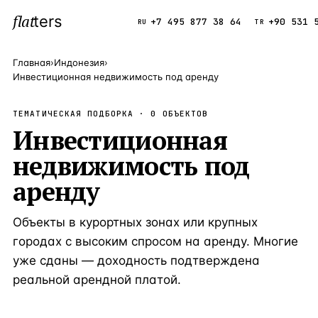
flat
ters
Каталог
+7 495 877 38 64
+90 531 
RU
TR
Главная
›
Индонезия
›
Инвестиционная недвижимость под аренду
ПОПУЛЯРНЫЕ НАПРАВЛЕНИЯ
ТЕМАТИЧЕСКАЯ ПОДБОРКА ·
Турция
0
ОБЪЕКТОВ
9 143 объек
—
Страна
Инвестиционная
Россия
8 554 объек
—
Страна
недвижимость под
Испания
5 430 объект
—
Страна
аренду
Кипр
3 906 объект
—
Страна
Объекты в курортных зонах или крупных
Таиланд
2 948 объект
—
Страна
городах с высоким спросом на аренду. Многие
Греция
2 797 объект
—
Страна
уже сданы — доходность подтверждена
реальной арендной платой.
Сочи
Россия · 3 9
—
Локация
Алания
Турция · 2 5
—
Локация