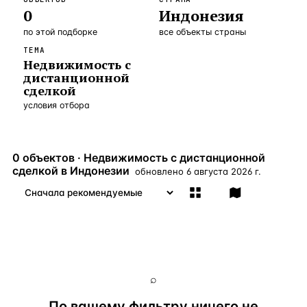
0
Индонезия
Бангкок
Таиланд · 2 1
—
Локация
по этой подборке
все объекты страны
Новороссийск
Россия · 2 1
—
Локация
ТЕМА
Недвижимость с
Стамбул
Турция · 2 0
—
Локация
дистанционной
сделкой
Анталия
Турция · 1 8
—
Локация
условия отбора
ЧАСТО ИЩУТ
Турция
Россия
Испания
Кипр
Таиланд
Грец
0 объектов · Недвижимость с дистанционной
сделкой в Индонезии
обновлено
6 августа 2026 г.
ВСЕ НАПРАВЛЕНИЯ →
⌕
По вашему фильтру ничего не