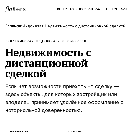
flat
ters
Каталог
+7 495 877 38 64
+90 531 
RU
TR
Главная
›
Индонезия
›
Недвижимость с дистанционной сделкой
ПОПУЛЯРНЫЕ НАПРАВЛЕНИЯ
ТЕМАТИЧЕСКАЯ ПОДБОРКА ·
0
ОБЪЕКТОВ
Турция
Недвижимость с
9 143 объек
—
Страна
дистанционной
Россия
8 554 объек
—
Страна
сделкой
Испания
5 430 объект
—
Страна
Кипр
3 906 объект
—
Страна
Если нет возможности приехать на сделку —
Таиланд
здесь объекты, для которых застройщик или
2 948 объект
—
Страна
владелец принимает удалённое оформление с
Греция
2 797 объект
—
Страна
нотариальной доверенностью.
Сочи
Россия · 3 9
—
Локация
Алания
Турция · 2 5
—
Локация
ОБЪЕКТОВ
СТРАНА