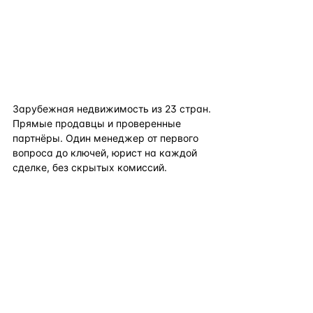
flat
ters
Зарубежная недвижимость из
23
стран.
Прямые продавцы и проверенные
партнёры. Один менеджер от первого
вопроса до ключей, юрист на каждой
сделке, без скрытых комиссий.
TELEGRAM
WHATSAPP
EMAIL
КАТАЛОГ ПО СТРАНАМ
ПОЛЕЗНОЕ
КОМПАНИЯ