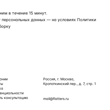
им в течение 15 минут.
у персональных данных
— на условиях
Политики
борку
ИЯ
КОНТАКТЫ
ании
Россия, г. Москва,
ты
Кропоткинский пер., д. 7, стр. 1
+7 495 877 38 64
ка
енциальности
+90 531 589 95 88
ть консультацию
mail@flatters.ru