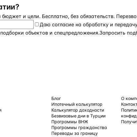
атии?
бюджет и цели. Бесплатно, без обязательств. Перезвон
Даю
согласие на обработку и передач
 подборки объектов и спецпредложения.
Запросить под
 ПО СТРАНАМ
ПОЛЕЗНОЕ
КОМПАН
Блог
О комп
Ипотечный калькулятор
Контак
я
Калькулятор доходности
Полити
Безвизовые дни в Турции
конфид
Программы ВНЖ
Получи
равления →
Программы гражданства
Переводы за границу