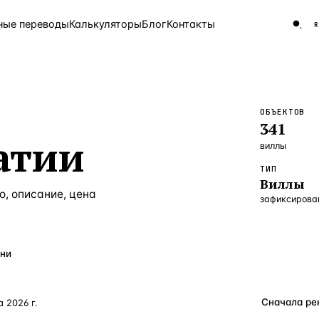
ные переводы
Калькуляторы
Блог
Контакты
ОБЪЕКТОВ
ЧАСТО ИЩУТ
341
Турция
Россия
Испа
9 143 объекта
атии
виллы
Греция
8 554 объекта
ТИП
Виллы
5 430 объектов
о, описание, цена
зафиксирова
3 906 объектов
2 948 объектов
ни
2 797 объектов
Россия · 3 920
а 2026 г.