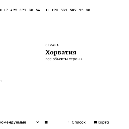
+7 495 877 38 64
+90 531 589 95 88
Звонок
RU
TR
Найти
ESC
СТРАНА
Хорватия
ния
Кипр
Таиланд
все объекты страны
н
Сетка
Список
Карта