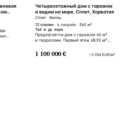
БЛИЗКО К МОРЮ
вневая
Четырехэтажный дом с гаражом
жом
и видом на море, Сплит, Хорватия
,
Сплит · Виллы
12
спален
· 4 санузла · 360 м²
760 м до моря
адь
Предлагается дом с гаражом 40 м²
ных
и террасами. Первый этаж 68,92 м²:
четыре студии. Второй этаж 74,38 м²:
квартира с двумя спальнями, кухней,
1 100 000 €
~
3 056
EUR
/м²
гостиной, ванной комнатой, туалетом
и балконом (также может быть
преобразована с еще четыре студии).
На третьем и четвертом этажах
располагаются комфортабельные
четырехкомнатные апартаменты:
Первый уровень: кухня со столовой
и гостиной с выходом на южную
террасу с видом на море, кабинет
и ванная комната. Второй уровень: три
спальни и ванная комната, две
спальни имеют выход на общую
террасу. Центральное электрическое
отопление Кондиционеры