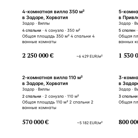
Алания
—
Локация
4-комнатная вилла 350 м²
5-комна
Бангкок
—
Локация
в Задаре, Хорватия
в Привл
Задар · Виллы
Задар · В
Новороссийск
—
Локация
4
спальни
· 4 санузла · 350 м²
5
спален
·
Общая площадь 350 м² 4 спальни 4
Общая пл
Стамбул
—
Локация
ванные комнаты
ванных к
Анталия
—
Локация
2 250 000 €
1 530 
~
6 429
EUR
/м²
НАВИГАЦИЯ
ОТКРЫТЬ
ЗАКРЫТЬ
↑
↓
↵
ESC
2-комнатная вилла 110 м²
3-комна
в Задаре, Хорватия
в Задар
Задар · Виллы
Задар · В
2
спальни
· 2 санузла · 110 м²
3
спальни
Общая площадь 110 м² 2 спальни 2
Общая пл
ванные комнаты
570 000 €
800 00
~
5 182
EUR
/м²