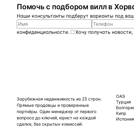
Помочь с подбором вилл в Хорв
Наши консультанты подберут варианты под ваш 
конфиденциальности
.
Хочу получать новости,
КАТАЛОГ
flat
ters
ОАЭ
Зарубежная недвижимость из
23
стран.
Турция
Прямые продавцы и проверенные
Болгари
партнёры. Один менеджер от первого
Кипр
вопроса до ключей, юрист на каждой
Испания
сделке, без скрытых комиссий.
Все нап
TELEGRAM
WHATSAPP
EMAIL