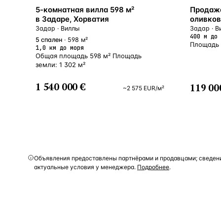
БЛИЗКО К МОРЮ
У МОРЯ
5-комнатная вилла 598 м²
Продажа
в Задаре, Хорватия
оливков
Задар · Виллы
Задар · В
400 м до 
5
спален
· 598 м²
Площадь 
1,0 км до моря
Общая площадь 598 м² Площадь
земли: 1 302 м²
1 540 000 €
119 00
~
2 575
EUR
/м²
Объявления предоставлены партнёрами и продавцами; сведени
актуальные условия у менеджера.
Подробнее
.