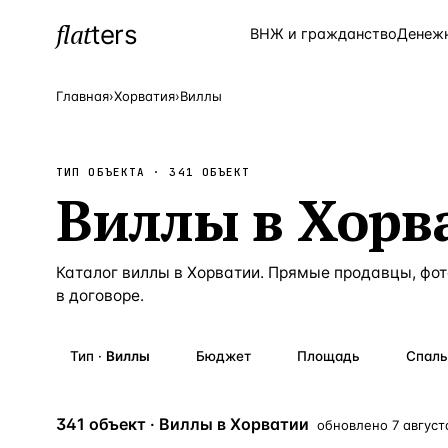
flat
ters
Каталог
ВНЖ и гражданство
Денеж
Главная
›
Хорватия
›
Виллы
ПОПУЛЯРНЫЕ НАПРАВЛЕНИЯ
ТИП ОБЪЕКТА ·
341
ОБЪЕКТ
Турция
—
Страна
Виллы
в
Хорв
Россия
—
Страна
Испания
—
Страна
Каталог
виллы
в
Хорватии
. Прямые продавцы, фот
в договоре.
Кипр
—
Страна
Таиланд
—
Страна
Тип
·
Виллы
Бюджет
Площадь
Спаль
Греция
—
Страна
Сочи
341 объект · Виллы в Хорватии
—
Локация
обновлено
7 август