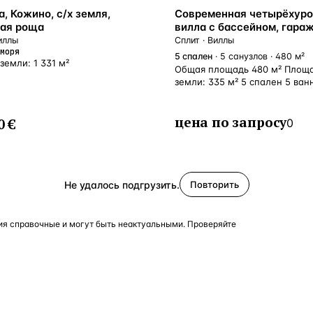
, Кожино, с/х земля,
Современная четырёхуро
ая роща
вилла с бассейном, гара
и видом на море в Сплите
иллы
Сплит · Виллы
моря
Хорватия
5
спален
· 5 санузлов · 480 м²
земли: 1 331 м²
Общая площадь 480 м² Площ
земли: 335 м² 5 спален 5 ван
комнат
цена по запросу
0 €
0
Не удалось подгрузить.
Повторить
я справочные и могут быть неактуальными. Проверяйте