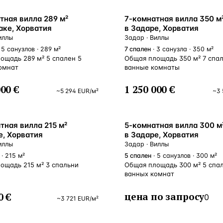
Турция · 2 556
тная вилла 289 м²
7-комнатная вилла 350 м
Таиланд · 2 172
аке, Хорватия
в Задаре, Хорватия
иллы
Задар · Виллы
Россия · 2 106
 5 санузлов · 289 м²
7
спален
· 3 санузла · 350 м²
ощадь 289 м² 5 спален 5
Общая площадь 350 м² 7 спал
Турция · 2 092
омнат
ванные комнаты
Турция · 1 810
000 €
1 250 000 €
~
5 294
EUR
/м²
~
3 
тная вилла 215 м²
5-комнатная вилла 300 м
е, Хорватия
в Задаре, Хорватия
иллы
Задар · Виллы
· 215 м²
5
спален
· 5 санузлов · 300 м²
ощадь 215 м² 3 спальни
Общая площадь 300 м² 5 спа
ванных комнат
цена по запросу
0 €
0
~
3 721
EUR
/м²