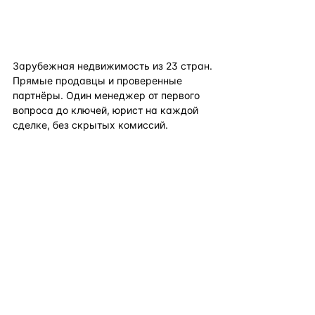
flat
ters
Зарубежная недвижимость из
23
стран.
Прямые продавцы и проверенные
партнёры. Один менеджер от первого
вопроса до ключей, юрист на каждой
сделке, без скрытых комиссий.
TELEGRAM
WHATSAPP
EMAIL
КАТАЛОГ ПО СТРАНАМ
ПОЛЕЗНОЕ
КОМПАНИЯ
КОНТАКТЫ