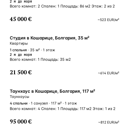
2 м до моря
Всего комнат: 2 Спален: 1 Площадь: 86 м2 Этаж: 2 из 2
45 000 €
~
523
EUR
/м²
У МОРЯ
Студия в Кошарице, Болгария, 35 м²
Квартиры
1
спальня
· 35 м² · 1 этаж
2 м до моря
Всего комнат: 1 Площадь: 35 м2
21 500 €
~
614
EUR
/м²
Таунхаус в Кошарице, Болгария, 117 м²
Таунхаусы
4
спальни
· 1 санузел · 117 м² · 1 этаж
Всего комнат: 4 Спален: 1 Площадь: 117 м2 Этаж: 1 из 2
95 000 €
~
812
EUR
/м²