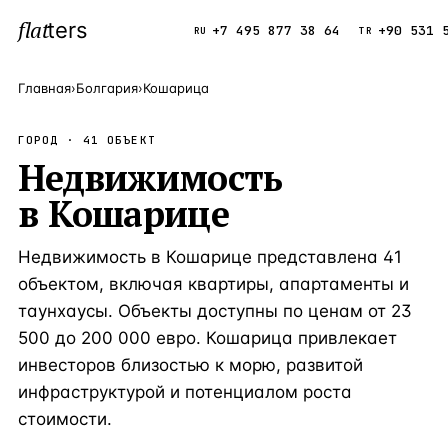
flat
ters
Каталог
+7 495 877 38 64
+90 531 
RU
TR
Главная
›
Болгария
›
Кошарица
ПОПУЛЯРНЫЕ НАПРАВЛЕНИЯ
ГОРОД ·
41
ОБЪЕКТ
Турция
Недвижимость
9 143 объек
—
Страна
в
Кошарице
Россия
8 554 объек
—
Страна
Испания
5 430 объект
—
Страна
Недвижимость в Кошарице представлена 41
Кипр
3 906 объект
—
Страна
объектом, включая квартиры, апартаменты и
таунхаусы. Объекты доступны по ценам от 23
Таиланд
2 948 объект
—
Страна
500 до 200 000 евро. Кошарица привлекает
Греция
2 797 объект
—
Страна
инвесторов близостью к морю, развитой
инфраструктурой и потенциалом роста
Сочи
Россия · 3 9
—
Локация
стоимости.
Алания
Турция · 2 5
—
Локация