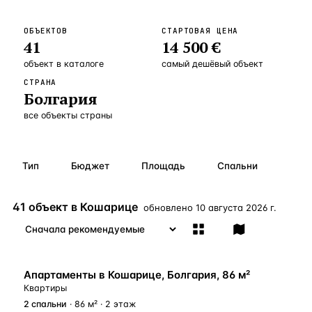
Бангкок
Таиланд · 2 1
—
Локация
ОБЪЕКТОВ
СТАРТОВАЯ ЦЕНА
41
14 500 €
Новороссийск
Россия · 2 1
—
Локация
объект
в каталоге
самый дешёвый объект
Стамбул
Турция · 2 0
—
Локация
СТРАНА
Болгария
Анталия
Турция · 1 8
—
Локация
все объекты страны
ЧАСТО ИЩУТ
Турция
Россия
Испания
Кипр
Таиланд
Грец
Тип
Бюджет
Площадь
Спальни
ВСЕ НАПРАВЛЕНИЯ →
41 объект в Кошарице
обновлено
10 августа 2026 г.
У МОРЯ
Апартаменты в Кошарице, Болгария, 86 м²
Квартиры
2
спальни
· 86 м² · 2 этаж