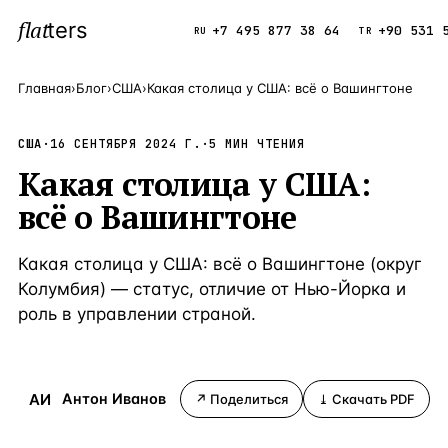
flat
ters
Каталог
+7 495 877 38 64
+90 531 
RU
TR
Главная
›
Блог
›
США
›
Какая столица у США: всё о Вашингтоне
ПОПУЛЯРНЫЕ НАПРАВЛЕНИЯ
США
·
16 СЕНТЯБРЯ 2024 Г.
·
5
МИН ЧТЕНИЯ
Турция
9 143 объек
—
Страна
Какая столица у США:
Россия
8 554 объек
—
Страна
всё о Вашингтоне
Испания
5 430 объект
—
Страна
Какая столица у США: всё о Вашингтоне (округ
Кипр
3 906 объект
—
Страна
Колумбия) — статус, отличие от Нью-Йорка и
роль в управлении страной.
Таиланд
2 948 объект
—
Страна
Греция
2 797 объект
—
Страна
Сочи
Россия · 3 9
АИ
Антон Иванов
—
Локация
↗ Поделиться
⤓ Скачать PDF
Алания
Турция · 2 5
—
Локация