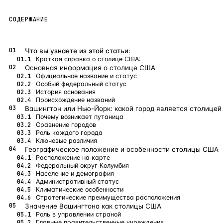
Бангкок
Таиланд · 2 1
—
Локация
СОДЕРЖАНИЕ
Новороссийск
Россия · 2 1
—
Локация
Что вы узнаете из этой статьи:
Стамбул
Турция · 2 0
—
Локация
Краткая справка о столице США:
Основная информация о столице США
Анталия
Турция · 1 8
—
Локация
Официальное название и статус
Особый федеральный статус
История основания
ЧАСТО ИЩУТ
Происхождение названий
Турция
Россия
Испания
Кипр
Таиланд
Грец
Вашингтон или Нью-Йорк: какой город является столице
Почему возникает путаница
Сравнение городов
ВСЕ НАПРАВЛЕНИЯ →
Роль каждого города
Ключевые различия
Географическое положение и особенности столицы США
Расположение на карте
Федеральный округ Колумбия
Население и демография
Административный статус
Климатические особенности
Стратегические преимущества расположения
Значение Вашингтона как столицы США
Роль в управлении страной
Главные правительственные учреждения