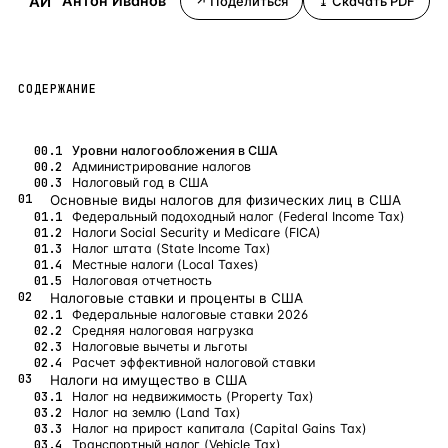
АИ
Антон Иванов
↗ Поделиться
⤓ Скачать PDF
Бангкок
Таиланд · 2 1
—
Локация
Новороссийск
Россия · 2 1
—
Локация
СОДЕРЖАНИЕ
Стамбул
Турция · 2 0
—
Локация
Анталия
Турция · 1 8
—
Локация
Уровни налогообложения в США
Администрирование налогов
Налоговый год в США
ЧАСТО ИЩУТ
Основные виды налогов для физических лиц в США
Турция
Россия
Испания
Кипр
Таиланд
Грец
Федеральный подоходный налог (Federal Income Tax)
Налоги Social Security и Medicare (FICA)
Налог штата (State Income Tax)
ВСЕ НАПРАВЛЕНИЯ →
Местные налоги (Local Taxes)
Налоговая отчетность
Налоговые ставки и проценты в США
Федеральные налоговые ставки 2026
Средняя налоговая нагрузка
Налоговые вычеты и льготы
Расчет эффективной налоговой ставки
Налоги на имущество в США
Налог на недвижимость (Property Tax)
Налог на землю (Land Tax)
Налог на прирост капитала (Capital Gains Tax)
Транспортный налог (Vehicle Tax)