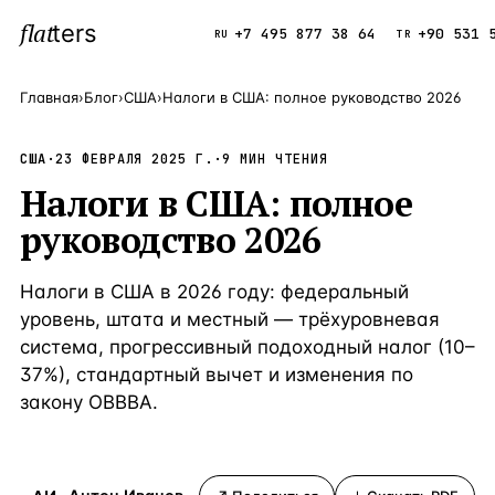
flat
ters
Каталог
+7 495 877 38 64
+90 531 
RU
TR
Главная
›
Блог
›
США
›
Налоги в США: полное руководство 2026
ПОПУЛЯРНЫЕ НАПРАВЛЕНИЯ
США
·
23 ФЕВРАЛЯ 2025 Г.
·
9
МИН ЧТЕНИЯ
Турция
9 143 объек
—
Страна
Налоги в США: полное
Россия
8 554 объек
—
Страна
руководство 2026
Испания
5 430 объект
—
Страна
Налоги в США в 2026 году: федеральный
Кипр
3 906 объект
—
Страна
уровень, штата и местный — трёхуровневая
система, прогрессивный подоходный налог (10–
Таиланд
2 948 объект
—
Страна
37%), стандартный вычет и изменения по
Греция
2 797 объект
—
Страна
закону OBBBA.
Сочи
Россия · 3 9
—
Локация
Алания
Турция · 2 5
—
Локация