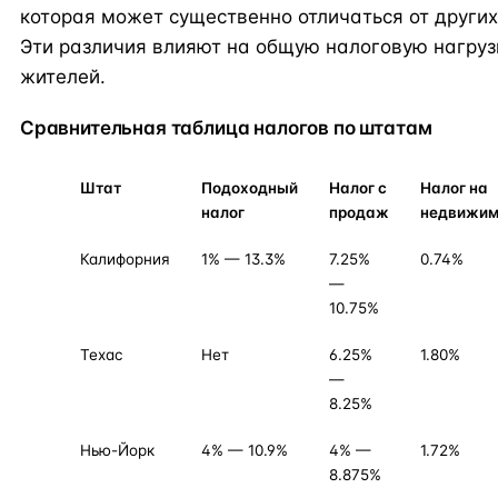
которая может существенно отличаться от других
Эти различия влияют на общую налоговую нагруз
жителей.
Сравнительная таблица налогов по штатам
Штат
Подоходный
Налог с
Налог на
налог
продаж
недвижим
Калифорния
1% — 13.3%
7.25%
0.74%
—
10.75%
Техас
Нет
6.25%
1.80%
—
8.25%
Нью-Йорк
4% — 10.9%
4% —
1.72%
8.875%