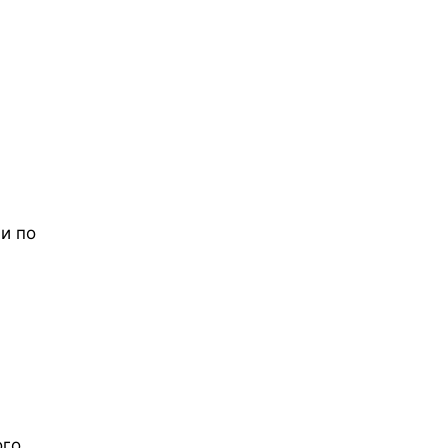
и по
ого