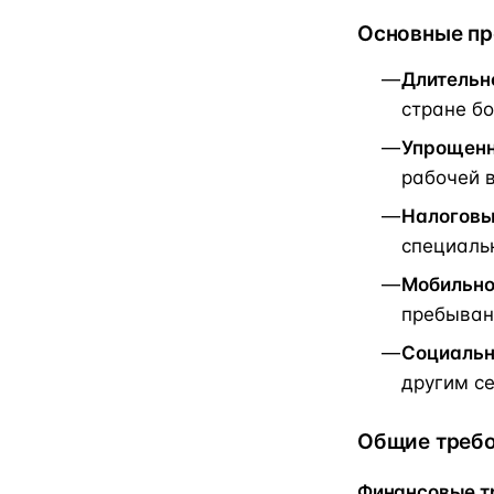
Основные пр
Длительн
стране бо
Упрощенн
рабочей 
Налоговы
специаль
Мобильно
пребыван
Социальн
другим с
Общие требо
Финансовые т