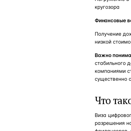
кругозора
Финансовые в
Получение дох
низкой стоим
Важно понима
стабильного д
компаниями с
существенно 
Что так
Виза цифровог
разрешения н