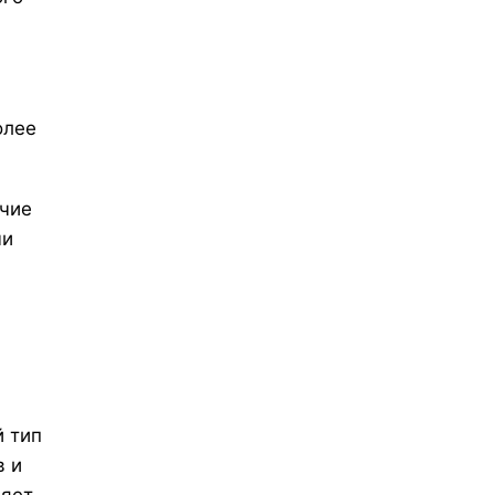
олее
ичие
ми
й тип
в и