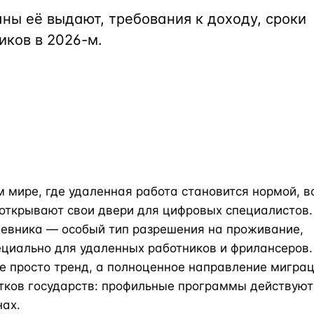
Турция · 2 556
аны её выдают, требования к доходу, сроки
иков в 2026-м.
Таиланд · 2 172
Россия · 2 106
Турция · 2 092
Турция · 1 810
 мире, где удаленная работа становится нормой, в
открывают свои двери для цифровых специалистов.
чевника — особый тип разрешения на проживание,
циально для удаленных работников и фрилансеров.
не просто тренд, а полноценное направление мигра
тков государств: профильные программы действуют
нах.