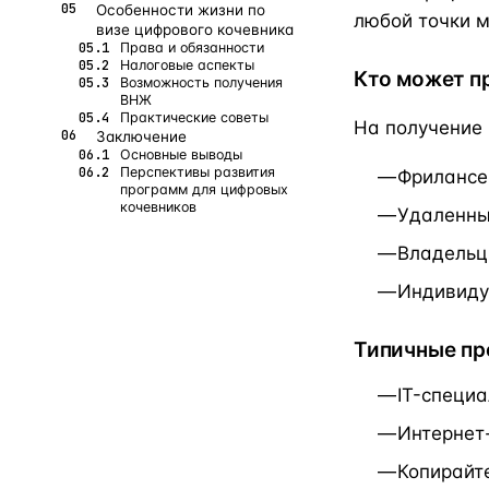
Особенности жизни по
любой точки м
визе цифрового кочевника
Права и обязанности
Налоговые аспекты
Кто может п
Возможность получения
ВНЖ
Практические советы
На получение 
Заключение
Основные выводы
Перспективы развития
Фрилансе
программ для цифровых
кочевников
Удаленны
Владельц
Индивиду
Типичные пр
IT-специ
Интернет
Копирайт