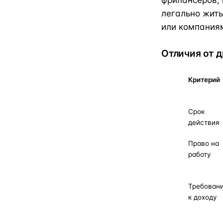
фрилансеров, 
легально жить
или компания
Отличия от д
Критерий
Срок
действия
Право на
работу
Требован
к доходу