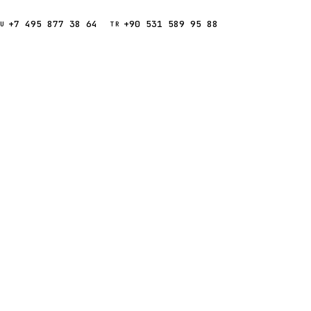
+7 495 877 38 64
+90 531 589 95 88
Звонок
RU
TR
Найти
ESC
ния
Кипр
Таиланд