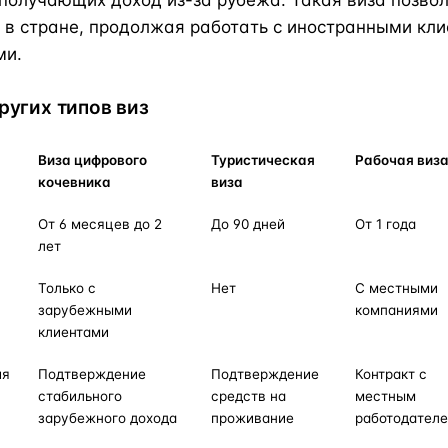
получающих доход из-за рубежа. Такая виза позво
 в стране, продолжая работать с иностранными кл
ми.
ругих типов виз
Виза цифрового
Туристическая
Рабочая виз
кочевника
виза
От 6 месяцев до 2
До 90 дней
От 1 года
лет
Только с
Нет
С местными
зарубежными
компаниями
клиентами
ия
Подтверждение
Подтверждение
Контракт с
стабильного
средств на
местным
зарубежного дохода
проживание
работодател