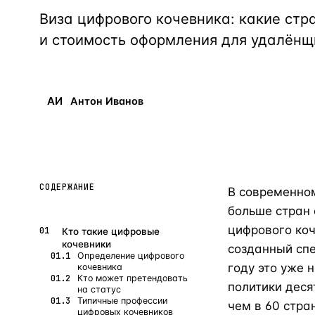
Алания
—
Локация
Виза цифрового кочевника: какие стр
Бангкок
и стоимость оформления для удалёнщ
—
Локация
Новороссийск
—
Локация
Стамбул
—
Локация
АИ
Антон Иванов
Анталия
—
Локация
НАВИГАЦИЯ
ОТКРЫТЬ
ЗАКРЫТЬ
↑
↓
↵
ESC
СОДЕРЖАНИЕ
В современном
больше стран 
цифрового ко
Кто такие цифровые
кочевники
созданный спе
Определение цифрового
году это уже 
кочевника
Кто может претендовать
политики деся
на статус
Типичные профессии
чем в 60 стра
цифровых кочевников