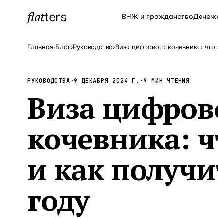
flat
ters
Каталог
ВНЖ и гражданство
Денеж
Главная
›
Блог
›
Руководства
›
ПОПУЛЯРНЫЕ НАПРАВЛЕНИЯ
РУКОВОДСТВА
·
9 ДЕКАБРЯ 2024 Г.
·
9
МИН ЧТЕНИЯ
Турция
Виза цифров
—
Страна
Россия
—
Страна
кочевника: ч
Испания
—
Страна
Кипр
—
Страна
и как получи
Таиланд
—
Страна
году
Греция
—
Страна
Сочи
—
Локация