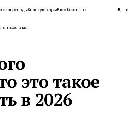
ные переводы
Калькуляторы
Блог
Контакты
Виза цифрового кочевника: что это такое и как получить в 2026 году
ЧАСТО ИЩУТ
Турция
Россия
Испа
9 143 объекта
ого
Греция
8 554 объекта
то это такое
5 430 объектов
3 906 объектов
ть в 2026
2 948 объектов
2 797 объектов
Россия · 3 920