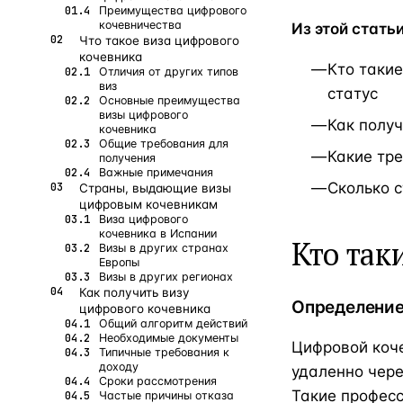
Преимущества цифрового
кочевничества
Из этой стать
Что такое виза цифрового
кочевника
Кто таки
Отличия от других типов
виз
статус
Основные преимущества
визы цифрового
Как получ
кочевника
Общие требования для
Какие тр
получения
Важные примечания
Сколько с
Страны, выдающие визы
цифровым кочевникам
Виза цифрового
кочевника в Испании
Кто так
Визы в других странах
Европы
Визы в других регионах
Как получить визу
Определение
цифрового кочевника
Общий алгоритм действий
Необходимые документы
Цифровой коче
Типичные требования к
доходу
удаленно чере
Сроки рассмотрения
Такие професс
Частые причины отказа