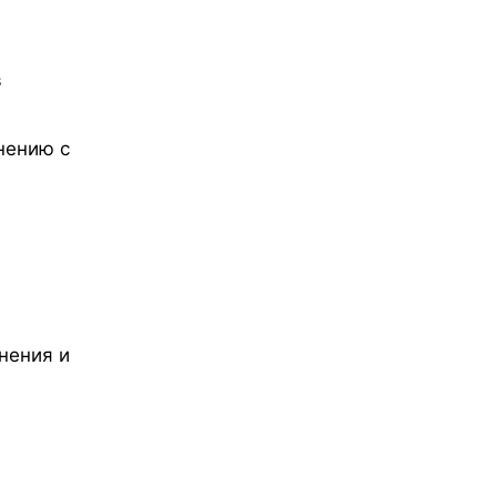
в
нению с
нения и