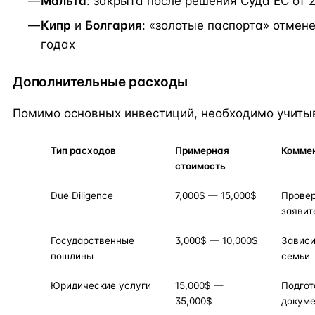
Мальта
: закрыта после решения Суда ЕС от 
Кипр
и
Болгария
: «золотые паспорта» отмен
годах
Дополнительные расходы
Помимо основных инвестиций, необходимо учиты
Тип расходов
Примерная
Комме
стоимость
Due Diligence
7,000$ — 15,000$
Провер
заявит
Государственные
3,000$ — 10,000$
Зависи
пошлины
семьи
Юридические услуги
15,000$ —
Подгот
35,000$
докуме