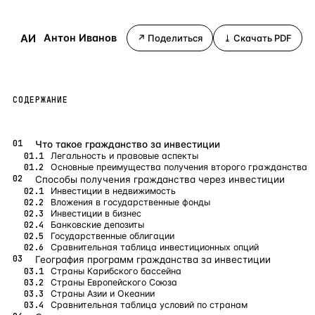
Бангкок
Таиланд · 2 1
—
Локация
АИ
Антон Иванов
↗ Поделиться
⤓ Скачать PDF
Новороссийск
Россия · 2 1
—
Локация
Стамбул
Турция · 2 0
—
Локация
СОДЕРЖАНИЕ
Анталия
Турция · 1 8
—
Локация
ЧАСТО ИЩУТ
Что такое гражданство за инвестиции
Турция
Россия
Испания
Кипр
Таиланд
Грец
Легальность и правовые аспекты
Основные преимущества получения второго гражданства
Способы получения гражданства через инвестиции
ВСЕ НАПРАВЛЕНИЯ →
Инвестиции в недвижимость
Вложения в государственные фонды
Инвестиции в бизнес
Банковские депозиты
Государственные облигации
Сравнительная таблица инвестиционных опций
География программ гражданства за инвестиции
Страны Карибского бассейна
Страны Европейского Союза
Страны Азии и Океании
Сравнительная таблица условий по странам