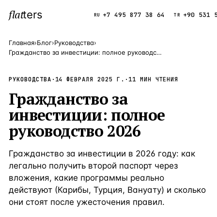
flat
ters
Каталог
+7 495 877 38 64
+90 531 
RU
TR
Главная
›
Блог
›
Руководства
›
Гражданство за инвестиции: полное руководство 2026
ПОПУЛЯРНЫЕ НАПРАВЛЕНИЯ
Турция
9 143 объек
РУКОВОДСТВА
—
·
Страна
14 ФЕВРАЛЯ 2025 Г.
·
11
МИН ЧТЕНИЯ
Гражданство за
Россия
8 554 объек
—
Страна
инвестиции: полное
Испания
5 430 объект
—
Страна
руководство 2026
Кипр
3 906 объект
—
Страна
Гражданство за инвестиции в 2026 году: как
Таиланд
2 948 объект
—
Страна
легально получить второй паспорт через
Греция
2 797 объект
—
Страна
вложения, какие программы реально
действуют (Карибы, Турция, Вануату) и сколько
Сочи
Россия · 3 9
—
Локация
они стоят после ужесточения правил.
Алания
Турция · 2 5
—
Локация