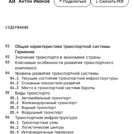
АИ
Антон Иванов
↗ Поделиться
⤓ Скачать PDF
Бангкок
Таиланд · 2 1
—
Локация
Новороссийск
Россия · 2 1
—
Локация
СОДЕРЖАНИЕ
Стамбул
Турция · 2 0
—
Локация
Анталия
Турция · 1 8
—
Локация
Общая характеристика транспортной системы
Германии
ЧАСТО ИЩУТ
Значение транспорта в экономике страны
Ключевые особенности развития транспортного
Турция
Россия
Испания
Кипр
Таиланд
Грец
комплекса
Уровень развития транспортной системы
Текущее состояние транспортной инфраструктуры
ВСЕ НАПРАВЛЕНИЯ →
Основные показатели развития
Место в транспортной системе Европы
Виды транспорта
Автомобильный транспорт
Железнодорожный транспорт
Водный транспорт
Воздушный транспорт
Транспортная инфраструктура
Транспортные узлы
Логистические центры
Интермодальные перевозки