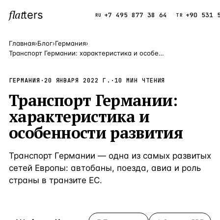
flat
ters
Каталог
+7 495 877 38 64
+90 531 
RU
TR
Главная
›
Блог
›
Германия
›
Транспорт Германии: характеристика и особенности развития
ПОПУЛЯРНЫЕ НАПРАВЛЕНИЯ
Турция
9 143 объек
ГЕРМАНИЯ
·
20 ЯНВАРЯ 2022 Г.
—
Страна
·
10
МИН ЧТЕНИЯ
Транспорт Германии:
Россия
8 554 объек
—
Страна
характеристика и
Испания
5 430 объект
—
Страна
особенности развития
Кипр
3 906 объект
—
Страна
Транспорт Германии — одна из самых развитых
Таиланд
2 948 объект
—
Страна
сетей Европы: автобаны, поезда, авиа и роль
Греция
2 797 объект
—
Страна
страны в транзите ЕС.
Сочи
Россия · 3 9
—
Локация
Алания
Турция · 2 5
—
Локация