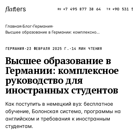
flat
ters
Каталог
+7 495 877 38 64
+90 531 
RU
TR
Главная
›
Блог
›
Германия
›
Высшее образование в Германии: комплексное руководство для иностранных студентов
ПОПУЛЯРНЫЕ НАПРАВЛЕНИЯ
Турция
9 143 объек
ГЕРМАНИЯ
·
23 ФЕВРАЛЯ 2025 Г.
—
Страна
·
14
МИН ЧТЕНИЯ
Высшее образование в
Россия
8 554 объек
—
Страна
Германии: комплексное
Испания
5 430 объект
—
Страна
руководство для
Кипр
3 906 объект
—
Страна
иностранных студентов
Таиланд
2 948 объект
—
Страна
Как поступить в немецкий вуз: бесплатное
Греция
2 797 объект
—
Страна
обучение, Болонская система, программы на
Сочи
Россия · 3 9
английском и требования к иностранным
—
Локация
студентам.
Алания
Турция · 2 5
—
Локация