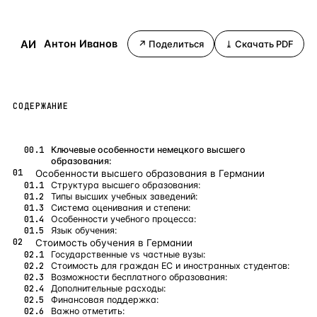
Бангкок
Таиланд · 2 1
—
Локация
АИ
Антон Иванов
↗ Поделиться
⤓ Скачать PDF
Новороссийск
Россия · 2 1
—
Локация
Стамбул
Турция · 2 0
—
Локация
Анталия
Турция · 1 8
—
Локация
СОДЕРЖАНИЕ
ЧАСТО ИЩУТ
Турция
Россия
Испания
Кипр
Таиланд
Грец
Ключевые особенности немецкого высшего
образования:
Особенности высшего образования в Германии
Структура высшего образования:
ВСЕ НАПРАВЛЕНИЯ →
Типы высших учебных заведений:
Система оценивания и степени:
Особенности учебного процесса:
Язык обучения:
Стоимость обучения в Германии
Государственные vs частные вузы:
Стоимость для граждан ЕС и иностранных студентов:
Возможности бесплатного образования:
Дополнительные расходы:
Финансовая поддержка:
Важно отметить: