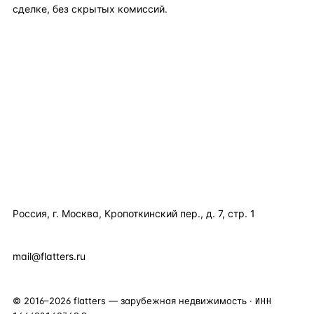
сделке, без скрытых комиссий.
TELEGRAM
WHATSAPP
EMAIL
КАТАЛОГ ПО СТРАНАМ
ПОЛЕЗНОЕ
КОМПАНИЯ
КОНТАКТЫ
Россия, г. Москва, Кропоткинский пер., д. 7, стр. 1
+7 495 877 38 64
+90 531 589 95 88
mail@flatters.ru
©
2016
–
2026
flatters — зарубежная недвижимость ·
ИНН