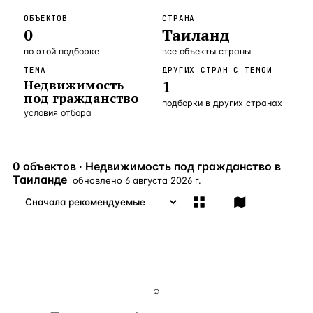
Бангкок
Таиланд · 2 1
ОБЪЕКТОВ
СТРАНА
—
Локация
0
Таиланд
Новороссийск
Россия · 2 1
—
Локация
по этой подборке
все объекты страны
ТЕМА
ДРУГИХ СТРАН С ТЕМОЙ
Стамбул
Турция · 2 0
—
Локация
Недвижимость
1
под гражданство
Анталия
Турция · 1 8
—
Локация
подборки в других странах
условия отбора
ЧАСТО ИЩУТ
Турция
Россия
Испания
Кипр
Таиланд
Грец
0 объектов · Недвижимость под гражданство в
Таиланде
обновлено
6 августа 2026 г.
ВСЕ НАПРАВЛЕНИЯ →
⌕