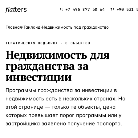
flat
ters
Каталог
+7 495 877 38 64
+90 531 
RU
TR
Главная
›
Таиланд
›
Недвижимость под гражданство
ПОПУЛЯРНЫЕ НАПРАВЛЕНИЯ
ТЕМАТИЧЕСКАЯ ПОДБОРКА ·
0
ОБЪЕКТОВ
Турция
Недвижимость для
9 143 объек
—
Страна
гражданства за
Россия
8 554 объек
—
Страна
инвестиции
Испания
5 430 объект
—
Страна
Кипр
3 906 объект
—
Страна
Программы гражданства за инвестиции в
Таиланд
недвижимость есть в нескольких странах. На
2 948 объект
—
Страна
этой странице — только те объекты, цена
Греция
2 797 объект
—
Страна
которых превышает порог программы или у
Сочи
Россия · 3 9
—
Локация
застройщика заявлено получение паспорта.
Алания
Турция · 2 5
—
Локация