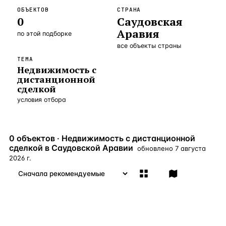
ОБЪЕКТОВ
СТРАНА
Бангкок
Таиланд · 2 1
—
Локация
0
Саудовская
Аравия
Новороссийск
Россия · 2 1
по этой подборке
—
Локация
все объекты страны
Стамбул
Турция · 2 0
—
Локация
ТЕМА
Недвижимость с
Анталия
Турция · 1 8
—
Локация
дистанционной
сделкой
ЧАСТО ИЩУТ
условия отбора
Турция
Россия
Испания
Кипр
Таиланд
Грец
ВСЕ НАПРАВЛЕНИЯ →
0 объектов · Недвижимость с дистанционной
сделкой в Саудовской Аравии
обновлено
7 августа
2026 г.