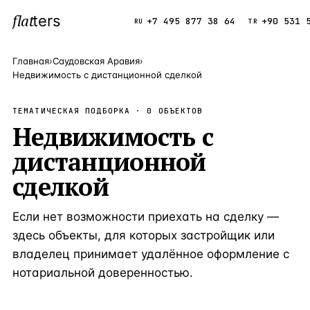
flat
ters
Каталог
+7 495 877 38 64
+90 531 
RU
TR
Главная
›
Саудовская Аравия
›
Недвижимость с дистанционной сделкой
ПОПУЛЯРНЫЕ НАПРАВЛЕНИЯ
ТЕМАТИЧЕСКАЯ ПОДБОРКА ·
Турция
0
ОБЪЕКТОВ
9 143 объек
—
Страна
Недвижимость с
Россия
8 554 объек
—
Страна
дистанционной
Испания
5 430 объект
—
Страна
сделкой
Кипр
3 906 объект
—
Страна
Если нет возможности приехать на сделку —
Таиланд
2 948 объект
—
Страна
здесь объекты, для которых застройщик или
Греция
2 797 объект
—
Страна
владелец принимает удалённое оформление с
нотариальной доверенностью.
Сочи
Россия · 3 9
—
Локация
Алания
Турция · 2 5
—
Локация