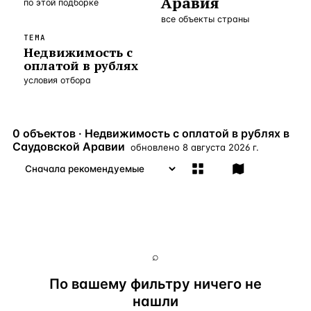
Аравия
по этой подборке
Бангкок
Таиланд · 2 1
—
Локация
все объекты страны
ТЕМА
Новороссийск
Россия · 2 1
—
Локация
Недвижимость с
оплатой в рублях
Стамбул
Турция · 2 0
—
Локация
условия отбора
Анталия
Турция · 1 8
—
Локация
ЧАСТО ИЩУТ
0 объектов · Недвижимость с оплатой в рублях в
Саудовской Аравии
Турция
Россия
Испания
Кипр
Таиланд
Грец
обновлено
8 августа 2026 г.
ВСЕ НАПРАВЛЕНИЯ →
⌕
По вашему фильтру ничего не
нашли