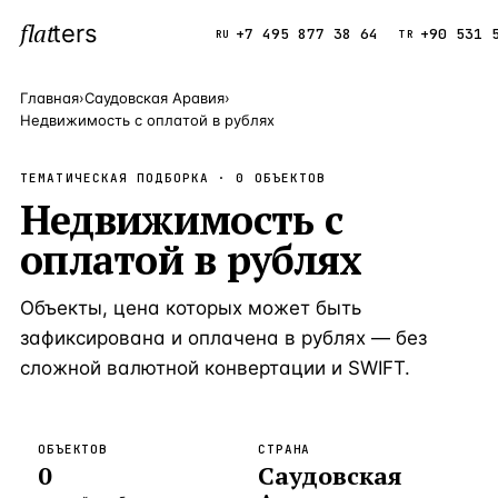
flat
ters
Каталог
+7 495 877 38 64
+90 531 
RU
TR
Главная
›
Саудовская Аравия
›
Недвижимость с оплатой в рублях
ПОПУЛЯРНЫЕ НАПРАВЛЕНИЯ
ТЕМАТИЧЕСКАЯ ПОДБОРКА ·
Турция
0
ОБЪЕКТОВ
9 143 объек
—
Страна
Недвижимость с
Россия
8 554 объек
—
Страна
оплатой в рублях
Испания
5 430 объект
—
Страна
Объекты, цена которых может быть
Кипр
3 906 объект
—
Страна
зафиксирована и оплачена в рублях — без
Таиланд
2 948 объект
—
Страна
сложной валютной конвертации и SWIFT.
Греция
2 797 объект
—
Страна
Сочи
Россия · 3 9
—
Локация
ОБЪЕКТОВ
СТРАНА
0
Саудовская
Алания
Турция · 2 5
—
Локация