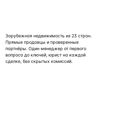
flat
ters
Зарубежная недвижимость из
23
стран.
Прямые продавцы и проверенные
партнёры. Один менеджер от первого
вопроса до ключей, юрист на каждой
сделке, без скрытых комиссий.
TELEGRAM
WHATSAPP
EMAIL
КАТАЛОГ ПО СТРАНАМ
ПОЛЕЗНОЕ
КОМПАНИЯ