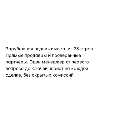
flat
ters
Зарубежная недвижимость из
23
стран.
Прямые продавцы и проверенные
партнёры. Один менеджер от первого
вопроса до ключей, юрист на каждой
сделке, без скрытых комиссий.
TELEGRAM
WHATSAPP
EMAIL
КАТАЛОГ ПО СТРАНАМ
ПОЛЕЗНОЕ
КОМПАНИЯ