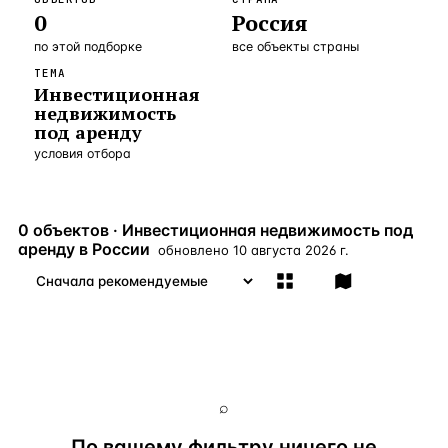
0
Россия
Бангкок
Таиланд · 2 1
—
Локация
по этой подборке
все объекты страны
Новороссийск
Россия · 2 1
—
Локация
ТЕМА
Инвестиционная
Стамбул
Турция · 2 0
—
Локация
недвижимость
под аренду
Анталия
Турция · 1 8
—
Локация
условия отбора
ЧАСТО ИЩУТ
Турция
Россия
Испания
Кипр
Таиланд
Грец
0 объектов · Инвестиционная недвижимость под
аренду в России
обновлено
10 августа 2026 г.
ВСЕ НАПРАВЛЕНИЯ →
⌕
По вашему фильтру ничего не