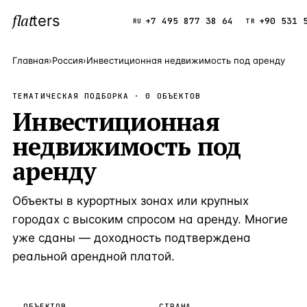
flat
ters
Каталог
+7 495 877 38 64
+90 531 
RU
TR
Главная
›
Россия
›
Инвестиционная недвижимость под аренду
ПОПУЛЯРНЫЕ НАПРАВЛЕНИЯ
ТЕМАТИЧЕСКАЯ ПОДБОРКА ·
0
ОБЪЕКТОВ
Турция
Инвестиционная
9 143 объек
—
Страна
недвижимость под
Россия
8 554 объек
—
Страна
аренду
Испания
5 430 объект
—
Страна
Кипр
3 906 объект
—
Страна
Объекты в курортных зонах или крупных
Таиланд
городах с высоким спросом на аренду. Многие
2 948 объект
—
Страна
уже сданы — доходность подтверждена
Греция
2 797 объект
—
Страна
реальной арендной платой.
Сочи
Россия · 3 9
—
Локация
Алания
Турция · 2 5
—
Локация
ОБЪЕКТОВ
СТРАНА