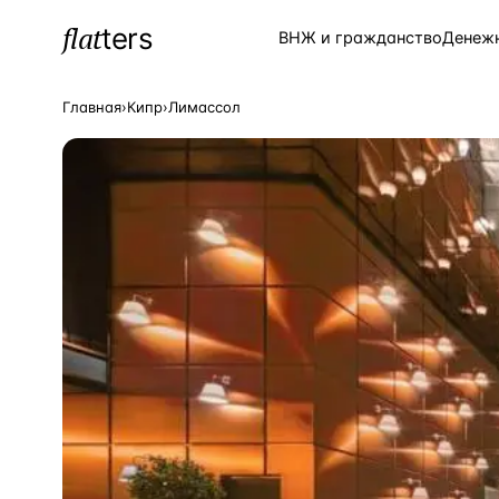
flat
ters
Каталог
ВНЖ и гражданство
Денеж
Главная
›
Кипр
›
Лимассол
ПОПУЛЯРНЫЕ НАПРАВЛЕНИЯ
Турция
—
Страна
Россия
—
Страна
Испания
—
Страна
Кипр
—
Страна
Таиланд
—
Страна
Греция
—
Страна
Сочи
—
Локация