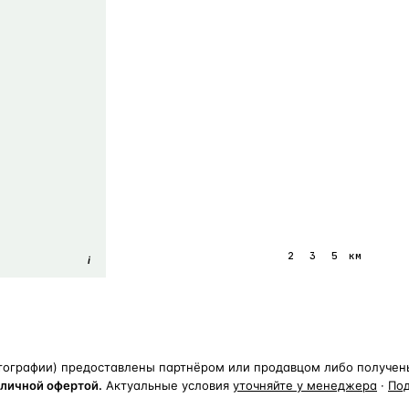
1
2
3
5
км
i
тографии) предоставлены партнёром или продавцом либо получены 
бличной офертой.
Актуальные условия
уточняйте у менеджера
·
По