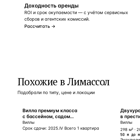
Доходность аренды
ROI и срок окупаемости — с учётом сервисных
сборов и агентских комиссий.
Рассчитать →
Похожие в Лимассол
Подобрали по типу, цене и локации
ВНЖ
У МОРЯ
Вилла премиум класса
Двухуро
с бассейном, садом
в прест
и панорамным видом, Лимассол,
на бере
Виллы
Виллы
Кипр
Срок сдачи: 2025.IV Всего 1 квартира
298 м² · 2
50 м до м
Эксклюзи