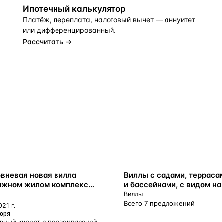
Ипотечный калькулятор
Платёж, переплата, налоговый вычет — аннуитет
или дифференцированный.
Рассчитать →
ВНЖ
вневая новая вилла
Виллы с садами, терраса
ижном жилом комплексе
и бассейнами, с видом на
гу моря, Лимассол, Кипр
в живописном городке А
Виллы
Тихонас, Лимассол, Кипр
Всего 7 предложений
021 г.
оря
вный курорт с первоклассной