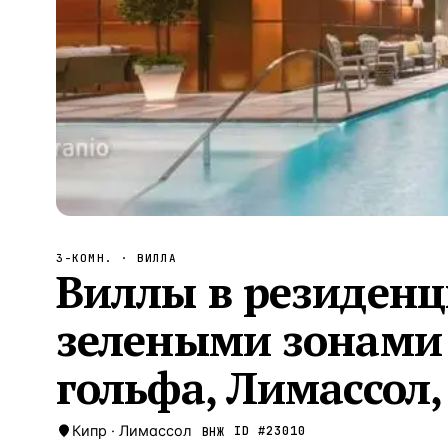
Алания
—
Локация
Бангкок
—
Локация
Новороссийск
—
Локация
Стамбул
—
Локация
Анталия
—
Локация
НАВИГАЦИЯ
ОТКРЫТЬ
ЗАКРЫТЬ
↑
↓
↵
ESC
3-КОМН.
· ВИЛЛА
Виллы в резиден
зелеными зонами 
гольфа, Лимассол
Кипр
·
Лимассол
ID #
23010
ВНЖ