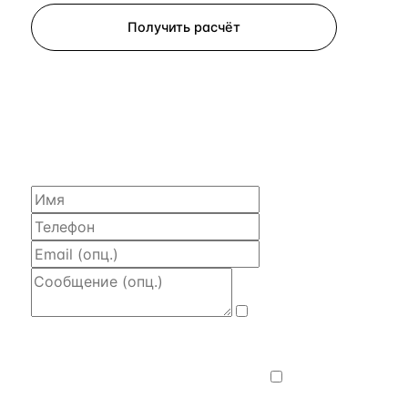
Получить расчёт
ЗАПРОСИТЬ РАСЧЁТ
Расскажем по объекту, пришлём PDF
с финансовой моделью и контактом владельца —
за 4 рабочих часа.
Даю
согласие на обработку и передачу
персональных данных
— на условиях
Политики конфиденциальности
.
Хочу
получать новости, подборки объектов