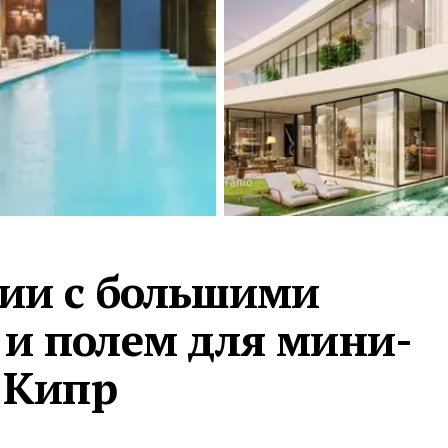
Турция · 2 556
Таиланд · 2 172
Россия · 2 106
Турция · 2 092
Турция · 1 810
ции с большими
и полем для мини-
, Кипр