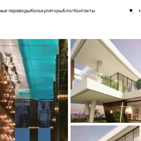
ные переводы
Калькуляторы
Блог
Контакты
ЧАСТО ИЩУТ
Турция
Россия
Испа
9 143 объекта
Греция
8 554 объекта
5 430 объектов
3 906 объектов
2 948 объектов
2 797 объектов
Россия · 3 920