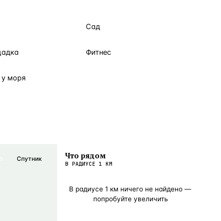
Сад
щадка
Фитнес
 у моря
Что рядом
а
Спутник
В РАДИУСЕ
1
КМ
В радиусе
1
км ничего не найдено —
попробуйте увеличить