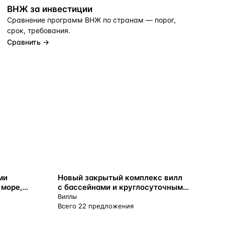
ВНЖ за инвестиции
Сравнение программ ВНЖ по странам — порог,
срок, требования.
Сравнить →
ВНЖ
ми
Новый закрытый комплекс вилл
 море,
с бассейнами и круглосуточным
гиос
обслуживанием, Платрес, Кипр
Виллы
Всего 22 предложения