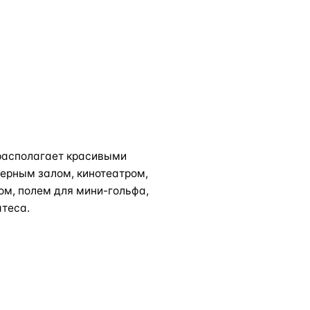
 располагает красивыми
жерным залом, кинотеатром,
ом, полем для мини-гольфа,
атеса.