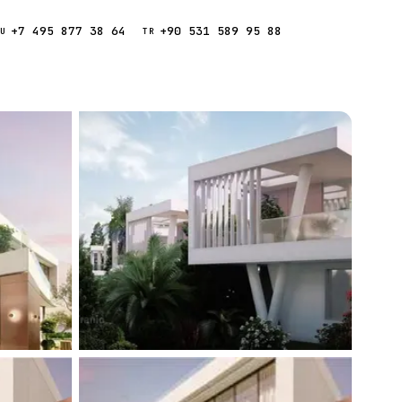
+7 495 877 38 64
+90 531 589 95 88
Звонок
RU
TR
Найти
ESC
ния
Кипр
Таиланд