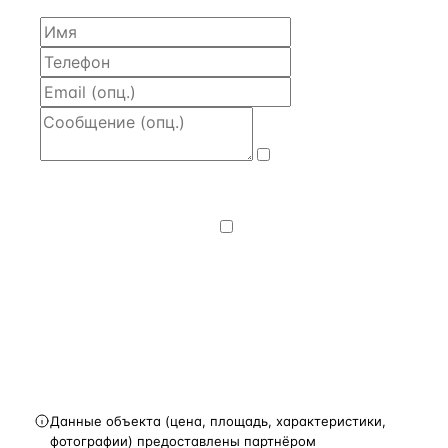
Даю
согласие
на обработку и передачу персональных
данных
— на условиях
Политики
конфиденциальности
.
Хочу получать
новости, подборки объектов
и спецпредложения.
Получить расчёт
Данные объекта (цена, площадь, характеристики,
фотографии) предоставлены партнёром