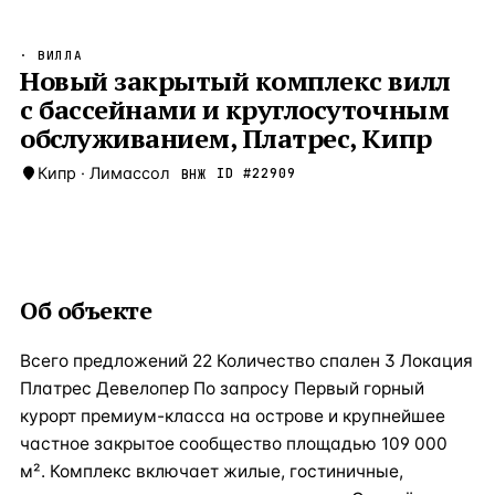
Бангкок
Таиланд · 2 1
—
Локация
· ВИЛЛА
Новороссийск
Новый закрытый комплекс вилл
Россия · 2 1
—
Локация
с бассейнами и круглосуточным
Стамбул
Турция · 2 0
—
Локация
обслуживанием, Платрес, Кипр
Анталия
Турция · 1 8
—
Локация
Кипр
·
Лимассол
ID #
22909
ВНЖ
ЧАСТО ИЩУТ
Турция
Россия
Испания
Кипр
Таиланд
Грец
ВСЕ НАПРАВЛЕНИЯ →
Об объекте
Всего предложений 22 Количество спален 3 Локация
Платрес Девелопер По запросу Первый горный
курорт премиум-класса на острове и крупнейшее
частное закрытое сообщество площадью 109 000
м². Комплекс включает жилые, гостиничные,