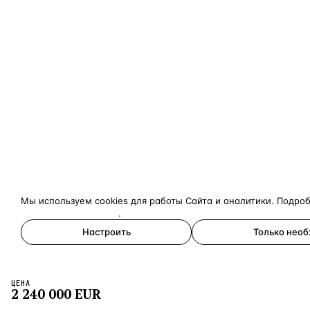
Мы используем cookies для работы Сайта и аналитики. Подро
конфиденциальности
.
Настроить
Только нео
Принять все
ЦЕНА
×
2 240 000
EUR