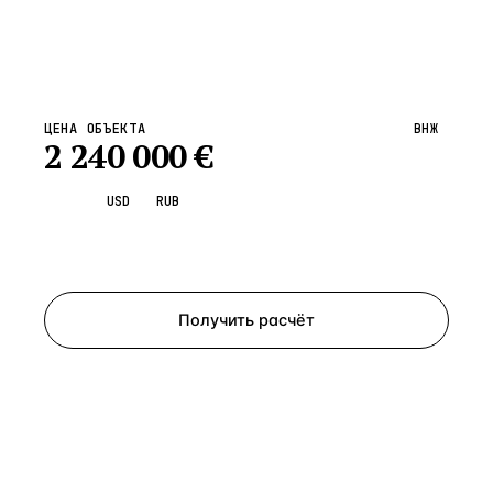
ЦЕНА ОБЪЕКТА
ВНЖ
2 240 000
€
EUR
USD
RUB
Запросить просмотр
Получить расчёт
ЗАПРОСИТЬ РАСЧЁТ
Расскажем по объекту, пришлём PDF с финансовой
моделью и контактом владельца — за 4 рабочих
часа.