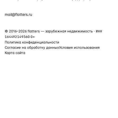
+7 495 877 38 64
+90 531 589 95 88
mail@flatters.ru
©
2016
–
2026
flatters — зарубежная недвижимость ·
ИНН
164492149360
0+
Политика конфиденциальности
Согласие на обработку данных
Условия использования
Карта сайта