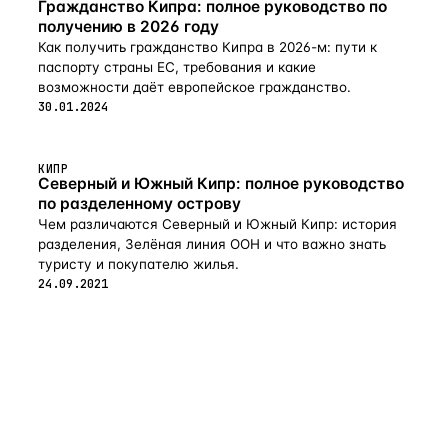
Гражданство Кипра: полное руководство по
с просторной гостиной, спаленями и ванными
получению в 2026 году
комнатами, очень современен, привлекателен
Как получить гражданство Кипра в 2026-м: пути к
и построен по самым высоким стандартам. Вилла
паспорту страны ЕС, требования и какие
находится в тихой сельской местности, и удобно
расположен по отношению к Лимассолу −10 минут езды
возможности даёт европейское гражданство.
до центра, и аэропорта Ларнаки — 30 минут езды.
30.01.2024
Расстоя
КИПР
Северный и Южный Кипр: полное руководство
по разделенному острову
Чем различаются Северный и Южный Кипр: история
разделения, Зелёная линия ООН и что важно знать
туристу и покупателю жилья.
24.09.2021