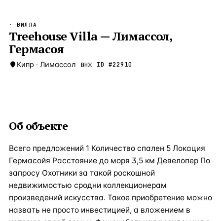
Бангкок
Таиланд · 2 1
—
Локация
· ВИЛЛА
Новороссийск
Treehouse Villa — Лимасcол,
Россия · 2 1
—
Локация
Гермасоя
Стамбул
Турция · 2 0
—
Локация
Кипр
·
Лимассол
ID #
22910
ВНЖ
Анталия
Турция · 1 8
—
Локация
ЧАСТО ИЩУТ
Турция
Россия
Испания
Кипр
Таиланд
Грец
Об объекте
ВСЕ НАПРАВЛЕНИЯ →
Всего предложений 1 Количество спален 5 Локация
Гермасойя Расстояние до моря 3,5 км Девелопер По
запросу Охотники за такой роскошной
недвижимостью сродни коллекционерам
произведений искусства. Такое приобретение можно
назвать не просто инвестицией, а вложением в