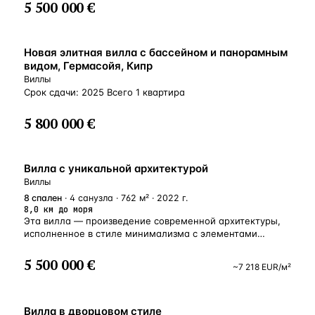
5 500 000 €
ВНЖ
Новая элитная вилла с бассейном и панорамным
видом, Гермасойя, Кипр
Виллы
Срок сдачи: 2025 Всего 1 квартира
5 800 000 €
ВНЖ
Вилла с уникальной архитектурой
Виллы
8
спален
· 4 санузла · 762 м² · 2022 г.
8,0 км до моря
Эта вилла — произведение современной архитектуры,
исполненное в стиле минимализма с элементами
хайтека. Находится на склоне горы с великолепным
видом на Средиземное море и город Лимасол.
5 500 000 €
~
7 218
EUR
/м²
Расположение виллы имеет все достоинства частного
загородного особняка в шаговой доступности
к городской инфраструктуре. Площадь участка в 1065 м²
ВНЖ
имеет ярко выраженный рельеф, задающий тон
Вилла в дворцовом стиле