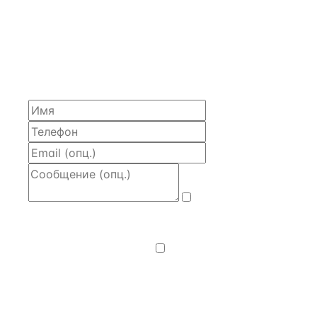
ЗАПРОСИТЬ РАСЧЁТ
Расскажем по объекту, пришлём PDF с финансовой
моделью и контактом владельца — за 4 рабочих
часа.
Даю
согласие
на обработку и передачу персональных
данных
— на условиях
Политики
конфиденциальности
.
Хочу получать
новости, подборки объектов
и спецпредложения.
Получить расчёт