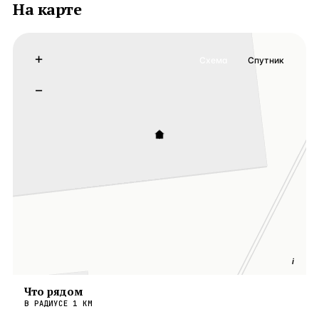
На карте
+
Схема
Спутник
−
i
Что рядом
В РАДИУСЕ
1
КМ