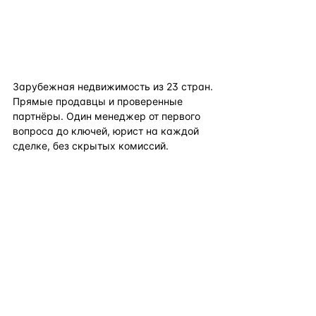
flat
ters
Зарубежная недвижимость из
23
стран.
Прямые продавцы и проверенные
партнёры. Один менеджер от первого
вопроса до ключей, юрист на каждой
сделке, без скрытых комиссий.
TELEGRAM
WHATSAPP
EMAIL
КАТАЛОГ ПО СТРАНАМ
ПОЛЕЗНОЕ
КОМПАНИЯ