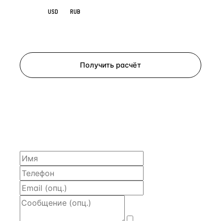
EUR
USD
RUB
Запросить просмотр
Получить расчёт
ЗАПРОСИТЬ РАСЧЁТ
Расскажем по объекту, пришлём PDF с финансовой
моделью и контактом владельца — за 4 рабочих
часа.
Даю
согласие