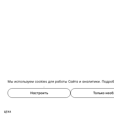
Мы используем cookies для работы Сайта и аналитики. Подро
конфиденциальности
.
Настроить
Только нео
Принять все
ЦЕНА
×