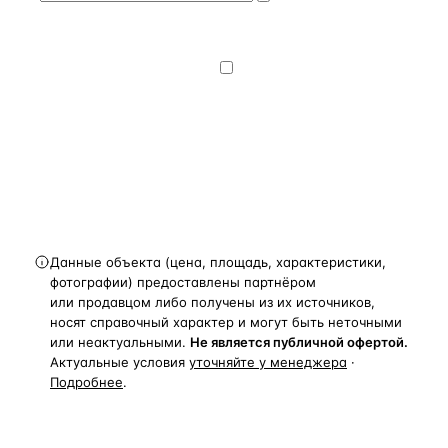
на обработку и передачу персональных
данных
— на условиях
Политики
конфиденциальности
.
Хочу получать
новости, подборки объектов
и спецпредложения.
Получить расчёт
Данные объекта (цена, площадь, характеристики,
фотографии) предоставлены партнёром
или продавцом либо получены из их источников,
носят справочный характер и могут быть неточными
или неактуальными.
Не является публичной офертой.
Актуальные условия
уточняйте у менеджера
·
Подробнее
.