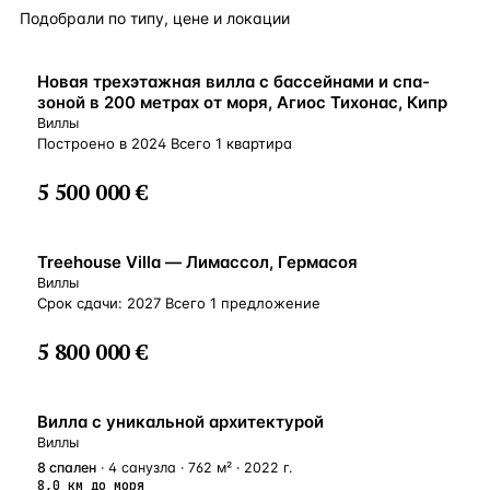
Подобрали по типу, цене и локации
ВНЖ
Новая трехэтажная вилла с бассейнами и спа-
зоной в 200 метрах от моря, Агиос Тихонас, Кипр
Виллы
Построено в 2024 Всего 1 квартира
5 500 000 €
ВНЖ
Treehouse Villa — Лимасcол, Гермасоя
Виллы
Срок сдачи: 2027 Всего 1 предложениe
5 800 000 €
ВНЖ
Вилла с уникальной архитектурой
Виллы
8
спален
· 4 санузла · 762 м² · 2022 г.
8,0 км до моря