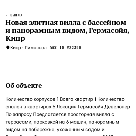
Бангкок
Таиланд · 2 1
—
Локация
· ВИЛЛА
Новороссийск
Новая элитная вилла с бассейном
Россия · 2 1
—
Локация
и панорамным видом, Гермасойя,
Стамбул
Турция · 2 0
—
Локация
Кипр
Анталия
Турция · 1 8
—
Локация
Кипр
·
Лимассол
ID #
22350
ВНЖ
ЧАСТО ИЩУТ
Турция
Россия
Испания
Кипр
Таиланд
Грец
ВСЕ НАПРАВЛЕНИЯ →
Об объекте
Количество корпусов 1 Всего квартир 1 Количество
спален в квартирах 5 Локация Гермасойя Девелопер
По запросу Предлагается просторная вилла с
террасами, парковкой на 6 машин, панорамным
видом на побережье, ухоженным садом и