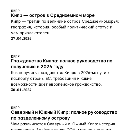
и великолепный панорамный бассейн — преимущества
этой собственности. С двух верхних этажей дома
открывается вид на море. Гостевой дом и отдельные
КИПР
Кипр — остров в Средиземном море
комнаты для прислуги дополняют перечень
исключительных характеристик объекта.
Кипр — третий по величине остров Средиземноморья:
география, история, особый политический статус и
чем привлекателен.
27.04.2026
КИПР
Гражданство Кипра: полное руководство по
получению в 2026 году
Как получить гражданство Кипра в 2026-м: пути к
паспорту страны ЕС, требования и какие
возможности даёт европейское гражданство.
30.01.2024
КИПР
Северный и Южный Кипр: полное руководство
по разделенному острову
Чем различаются Северный и Южный Кипр: история
разделения, Зелёная линия ООН и что важно знать