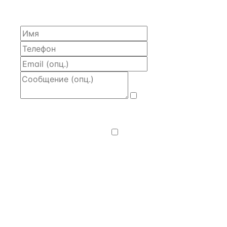
моделью и контактом владельца — за 4 рабочих
часа.
Даю
согласие
на обработку и передачу персональных
данных
— на условиях
Политики
конфиденциальности
.
Хочу получать
новости, подборки объектов
и спецпредложения.
Получить расчёт