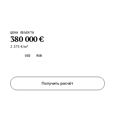
ЦЕНА ОБЪЕКТА
380 000
€
2 375 €/м²
EUR
USD
RUB
Запросить просмотр
Получить расчёт
ЗАПРОСИТЬ РАСЧЁТ
Расскажем по объекту, пришлём PDF с финансовой