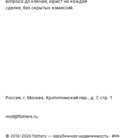
вопроса до ключей, юрист на каждой
сделке, без скрытых комиссий.
TELEGRAM
WHATSAPP
EMAIL
КАТАЛОГ ПО СТРАНАМ
ПОЛЕЗНОЕ
КОМПАНИЯ
КОНТАКТЫ
Россия, г. Москва, Кропоткинский пер., д. 7, стр. 1
+7 495 877 38 64
+90 531 589 95 88
mail@flatters.ru
©
2016
–
2026
flatters — зарубежная недвижимость ·
ИНН