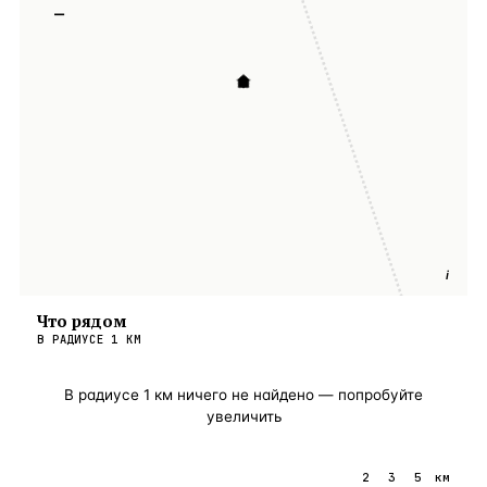
−
i
Что рядом
В РАДИУСЕ
1
КМ
В радиусе
1
км ничего не найдено — попробуйте
увеличить
1
2
3
5
км