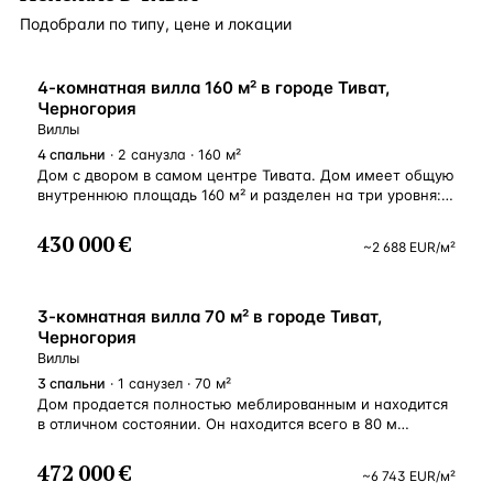
Подобрали по типу, цене и локации
4-комнатная вилла 160 м² в городе Тиват,
Черногория
Виллы
4
спальни
· 2 санузла · 160 м²
Дом с двором в самом центре Тивата. Дом имеет общую
внутреннюю площадь 160 м² и разделен на три уровня:
цокольный этаж, второй этаж и мансарду. На первом
этаже находится двухкомнатная квартира, состоящая
430 000 €
~
2 688
EUR
/м²
из гостиной и столовой открытой планировки с кухней,
двух спален, прихожей и ванной комнаты. Первый этаж
идентичен первому и имеет две террасы. Чердак дома
в настоящее время не используется, но его можно
3-комнатная вилла 70 м² в городе Тиват,
переоборудовать под трехкомнатную квартиру. Перед
Черногория
домом двор и частная парковка. Дом продается
Виллы
с мебелью и, учитывая расположение, имеет отличный
3
спальни
· 1 санузел · 70 м²
потенциал для сдачи в аренду и в то же время может
Дом продается полностью меблированным и находится
служить жилым домом. Расстояние дома от центра
в отличном состоянии. Он находится всего в 80 м
Тивата всего 400 м, от роскошной марины Порто
от моря и имеет частичный вид на море. Дом состоит
Монтенегро — 1 км, от аэропорта Тивата — 3 км
из цокольного этажа и мансарды. На первом этаже
472 000 €
и от Котора — 10 км.
~
6 743
EUR
/м²
находится гостиная с кухней, две спальни и ванная