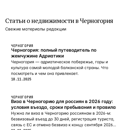
меблированным и, учитывая местоположение, имеет
этаж имеет отдельный вход в 2-х комнатную квартиру.
отличный потенциал для сдачи в аренду, и в то же время
Квартира состоят из гостиной, столовой, кухни, 2 спален
может служить жилым домом. Уникальное
и ванной комнаты. Всего 2 минуты езды до ближайшего
предложение в этой части полуострова! Аэропорт Тиват
Статьи о
недвижимости в Черногория
пляжа, 4 минуты езды до центра и 6 минут езды
находится примерно в 10 километрах, пристань для яхт
до аэропорта Тиват. Дом как таковой имеет большой
Луштица Бэй находится в пяти минутах езды, а также
Свежие материалы редакции
потенциал для инвестирования, учитывая его
ближайшие пляжи, а расстояние до Тивата и Котора
положение и конфигурацию участка.
составляет около 12 км.
ЧЕРНОГОРИЯ
Черногория: полный путеводитель по
жемчужине Адриатики
Черногория — адриатическое побережье, горы и
культура самой молодой балканской страны. Что
посмотреть и чем она привлекает.
18.11.2025
ЧЕРНОГОРИЯ
Виза в Черногорию для россиян в 2026 году:
условия въезда, сроки пребывания и правила
Нужна ли виза в Черногорию россиянам в 2026-м:
безвизовый въезд до 30 дней, регистрация туриста,
связь с ЕС и отмена безвиза к концу сентября 2026