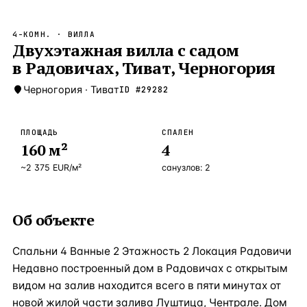
Бангкок
Таиланд · 2 1
—
Локация
4-КОМН.
· ВИЛЛА
Новороссийск
Двухэтажная вилла с садом
Россия · 2 1
—
Локация
в Радовичах, Тиват, Черногория
Стамбул
Турция · 2 0
—
Локация
Черногория
·
Тиват
ID #
29282
Анталия
Турция · 1 8
—
Локация
ЧАСТО ИЩУТ
ПЛОЩАДЬ
СПАЛЕН
Турция
Россия
Испания
Кипр
Таиланд
Грец
160
м²
4
~
2 375
EUR
/м²
санузлов:
2
ВСЕ НАПРАВЛЕНИЯ →
Об объекте
Спальни 4 Ванные 2 Этажность 2 Локация Радовичи
Недавно построенный дом в Радовичах с открытым
видом на залив находится всего в пяти минутах от
новой жилой части залива Луштица, Чентрале. Дом