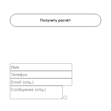
Запросить просмотр
Получить расчёт
ЗАПРОСИТЬ РАСЧЁТ
Расскажем по объекту, пришлём PDF с финансовой
моделью и контактом владельца — за 4 рабочих
часа.
Даю
согласие
на обработку и передачу персональных
данных
— на условиях
Политики