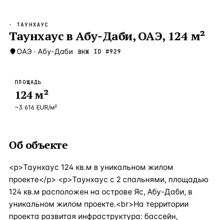
Бангкок
Таиланд · 2 1
—
Локация
· ТАУНХАУС
Новороссийск
Таунхаус в Абу-Даби, ОАЭ, 124 м²
Россия · 2 1
—
Локация
Стамбул
ОАЭ
·
Абу-Даби
Турция · 2 0
ID #
929
ВНЖ
—
Локация
Анталия
Турция · 1 8
—
Локация
ПЛОЩАДЬ
124
м²
ЧАСТО ИЩУТ
Турция
Россия
Испания
Кипр
Таиланд
Грец
~
3 616
EUR
/м²
ВСЕ НАПРАВЛЕНИЯ →
Об объекте
<p>Таунхаус 124 кв.м в уникальном жилом
проекте</p> <p>Таунхаус с 2 спальнями, площадью
124 кв.м расположен на острове Яс, Абу-Даби, в
уникальном жилом проекте.<br>На территории
проекта развитая инфраструктура: бассейн,