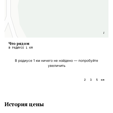
i
Что рядом
В РАДИУСЕ
1
КМ
В радиусе
1
км ничего не найдено — попробуйте
увеличить
1
2
3
5
км
История цены