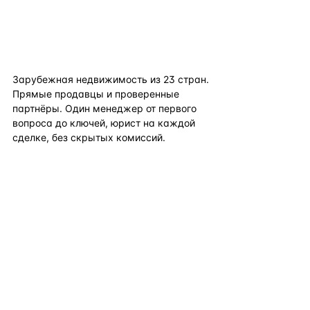
flat
ters
Зарубежная недвижимость из
23
стран.
Прямые продавцы и проверенные
партнёры. Один менеджер от первого
вопроса до ключей, юрист на каждой
сделке, без скрытых комиссий.
TELEGRAM
WHATSAPP
EMAIL
КАТАЛОГ ПО СТРАНАМ
ПОЛЕЗНОЕ
КОМПАНИЯ