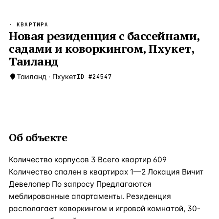
Бангкок
Таиланд · 2 1
—
Локация
· КВАРТИРА
Новороссийск
Новая резиденция с бассейнами,
Россия · 2 1
—
Локация
садами и коворкингом, Пхукет,
Стамбул
Турция · 2 0
—
Локация
Таиланд
Анталия
Турция · 1 8
—
Локация
Таиланд
·
Пхукет
ID #
24547
ЧАСТО ИЩУТ
Турция
Россия
Испания
Кипр
Таиланд
Грец
ВСЕ НАПРАВЛЕНИЯ →
Об объекте
Количество корпусов 3 Всего квартир 609
Количество спален в квартирах 1—2 Локация Вичит
Девелопер По запросу Предлагаются
меблированные апартаменты. Резиденция
располагает коворкингом и игровой комнатой, 30-