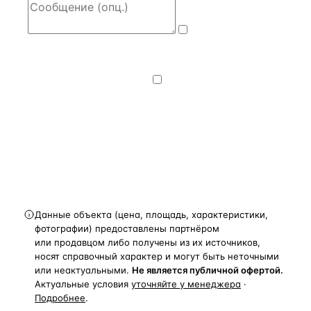
Даю
согласие
на обработку и передачу персональных
данных
— на условиях
Политики
конфиденциальности
.
Хочу получать
новости, подборки объектов
и спецпредложения.
Получить расчёт
Данные объекта (цена, площадь, характеристики,
фотографии) предоставлены партнёром
или продавцом либо получены из их источников,
носят справочный характер и могут быть неточными
или неактуальными.
Не является публичной офертой.
Актуальные условия
уточняйте у менеджера
·
Подробнее
.