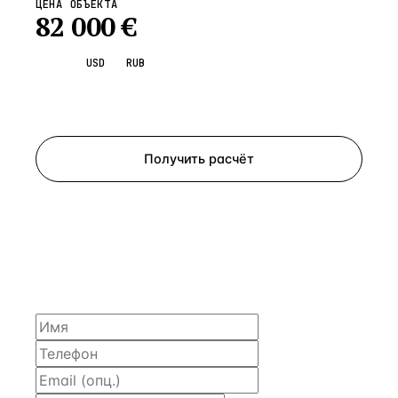
ЦЕНА ОБЪЕКТА
82 000
€
EUR
USD
RUB
Запросить просмотр
Получить расчёт
ЗАПРОСИТЬ РАСЧЁТ
Расскажем по объекту, пришлём PDF с финансовой
моделью и контактом владельца — за 4 рабочих
часа.