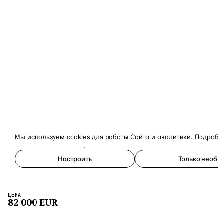
Мы используем cookies для работы Сайта и аналитики. Подро
конфиденциальности
.
Настроить
Только нео
Принять все
ЦЕНА
×
82 000
EUR