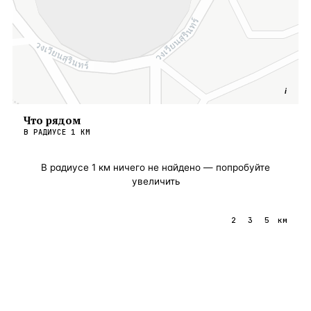
i
Что рядом
В РАДИУСЕ
1
КМ
В радиусе
1
км ничего не найдено — попробуйте
увеличить
1
2
3
5
км