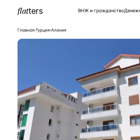
flat
ters
Каталог
ВНЖ и гражданство
Денеж
Главная
›
Турция
›
Алания
ПОПУЛЯРНЫЕ НАПРАВЛЕНИЯ
Турция
—
Страна
Россия
—
Страна
Испания
—
Страна
Кипр
—
Страна
Таиланд
—
Страна
Греция
—
Страна
Сочи
—
Локация