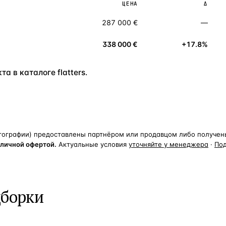
ЦЕНА
Δ
287 000 €
—
338 000 €
+17.8%
а в каталоге flatters.
тографии) предоставлены партнёром или продавцом либо получены 
бличной офертой.
Актуальные условия
уточняйте у менеджера
·
По
дборки