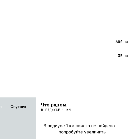
600 м
35 м
Что рядом
а
Спутник
В РАДИУСЕ
1
КМ
В радиусе
1
км ничего не найдено —
попробуйте увеличить