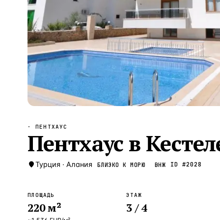
Алания
—
Локация
Бангкок
—
Локация
Новороссийск
—
Локация
Стамбул
—
Локация
Анталия
—
Локация
НАВИГАЦИЯ
ОТКРЫТЬ
ЗАКРЫТЬ
↑
↓
↵
ESC
· ПЕНТХАУС
Пентхаус в Кестеле
Турция
·
Алания
ID #
2028
БЛИЗКО К МОРЮ
ВНЖ
ПЛОЩАДЬ
ЭТАЖ
220
м²
3
/ 4