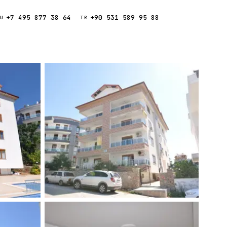
+7 495 877 38 64
+90 531 589 95 88
Звонок
RU
TR
Найти
ESC
ния
Кипр
Таиланд