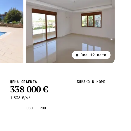
▦ Все
19
фото
ВСЕ НАПРАВЛЕНИЯ →
ЦЕНА ОБЪЕКТА
БЛИЗКО К МОРЮ
338 000
€
1 536 €/м²
EUR
USD
RUB
Запросить просмотр