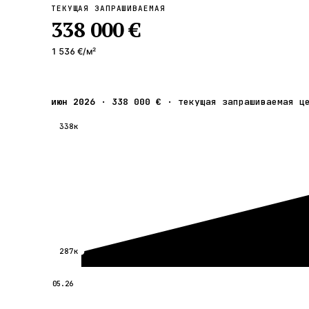
ТЕКУЩАЯ ЗАПРАШИВАЕМАЯ
338 000 €
1 536 €
/м²
июн 2026
·
338 000 €
·
текущая запрашиваемая ц
338к
287к
05.26