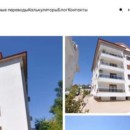
ные переводы
Калькуляторы
Блог
Контакты
ЧАСТО ИЩУТ
Турция
Россия
Испа
9 143 объекта
Греция
8 554 объекта
5 430 объектов
3 906 объектов
2 948 объектов
2 797 объектов
Россия · 3 920