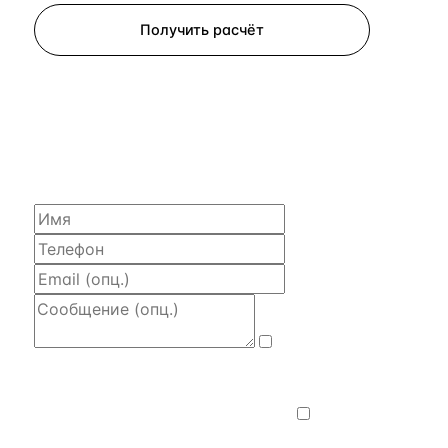
Получить расчёт
ЗАПРОСИТЬ РАСЧЁТ
Расскажем по объекту, пришлём PDF
с финансовой моделью и контактом владельца —
за 4 рабочих часа.
Даю
согласие на обработку и передачу
персональных данных
— на условиях
Политики конфиденциальности
.
Хочу
получать новости, подборки объектов