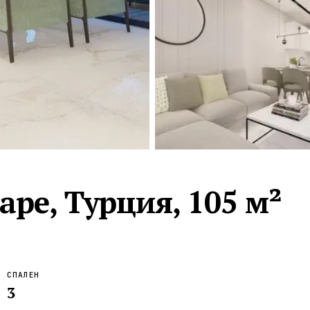
Турция · 2 556
Таиланд · 2 172
Россия · 2 106
Турция · 2 092
Турция · 1 810
аре, Турция, 105 м²
СПАЛЕН
3