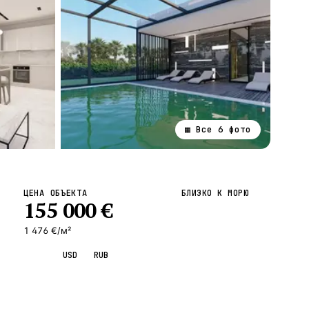
▦ Все
6
фото
ВСЕ НАПРАВЛЕНИЯ →
ЦЕНА ОБЪЕКТА
БЛИЗКО К МОРЮ
155 000
€
1 476 €/м²
EUR
USD
RUB
Запросить просмотр