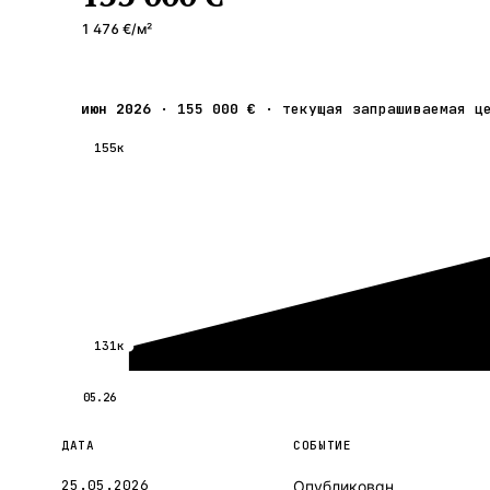
1 476 €
/м²
июн 2026
·
155 000 €
·
текущая запрашиваемая ц
155к
131к
05.26
ДАТА
СОБЫТИЕ
25.05.2026
Опубликован