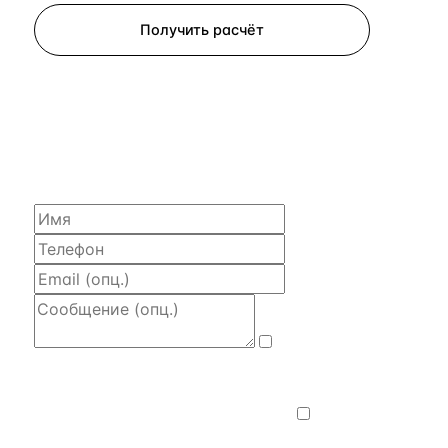
Получить расчёт
ЗАПРОСИТЬ РАСЧЁТ
Расскажем по объекту, пришлём PDF
с финансовой моделью и контактом владельца —
за 4 рабочих часа.
Даю
согласие на обработку и передачу
персональных данных
— на условиях
Политики конфиденциальности
.
Хочу
получать новости, подборки объектов