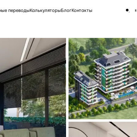
ные переводы
Калькуляторы
Блог
Контакты
ЧАСТО ИЩУТ
Турция
Россия
Испа
9 143 объекта
Греция
8 554 объекта
5 430 объектов
3 906 объектов
2 948 объектов
2 797 объектов
Россия · 3 920