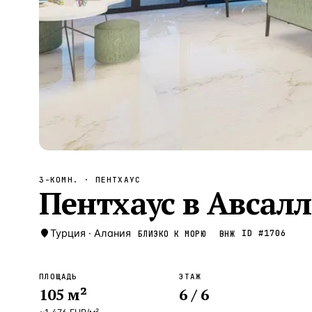
Алания
—
Локация
Бангкок
—
Локация
Новороссийск
—
Локация
Стамбул
—
Локация
Анталия
—
Локация
НАВИГАЦИЯ
ОТКРЫТЬ
ЗАКРЫТЬ
↑
↓
↵
ESC
3-КОМН.
· ПЕНТХАУС
Пентхаус в Авсалл
Турция
·
Алания
ID #
1706
БЛИЗКО К МОРЮ
ВНЖ
ПЛОЩАДЬ
ЭТАЖ
105
м²
6
/ 6