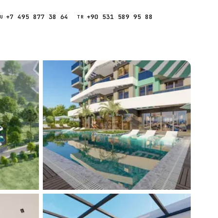
+7 495 877 38 64
+90 531 589 95 88
Звонок
RU
TR
Найти
ESC
ния
Кипр
Таиланд