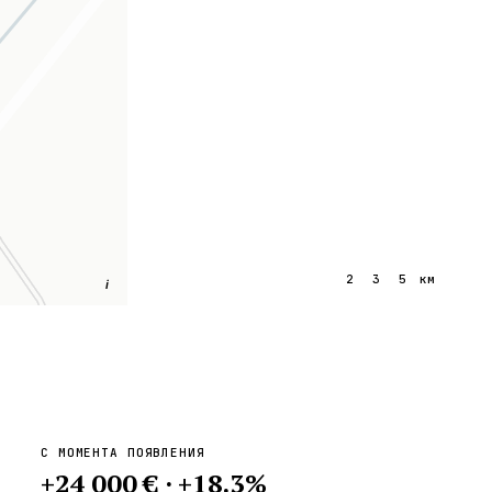
1
2
3
5
км
i
С МОМЕНТА ПОЯВЛЕНИЯ
+
24 000 €
·
+
18.3
%