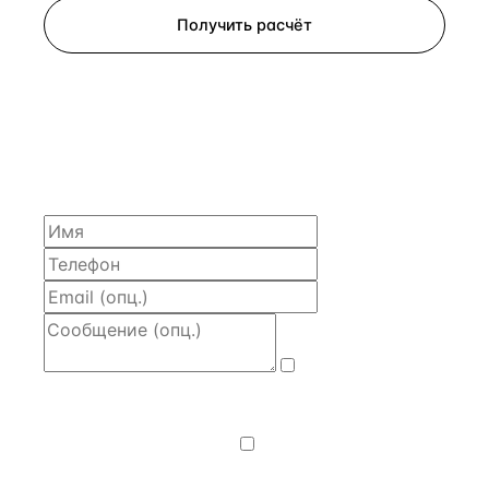
Получить расчёт
ЗАПРОСИТЬ РАСЧЁТ
Расскажем по объекту, пришлём PDF с финансовой
моделью и контактом владельца — за 4 рабочих
часа.
Даю
согласие
на обработку и передачу персональных
данных
— на условиях
Политики
конфиденциальности
.
Хочу получать
новости, подборки объектов