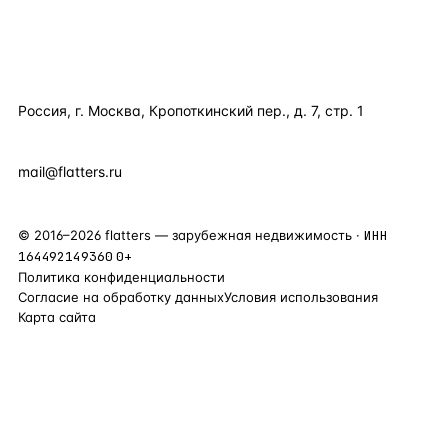
КОМПАНИЯ
КОНТАКТЫ
Россия, г. Москва, Кропоткинский пер., д. 7, стр. 1
+7 495 877 38 64
+90 531 589 95 88
mail@flatters.ru
©
2016
–
2026
flatters — зарубежная недвижимость ·
ИНН
164492149360
0+
Политика конфиденциальности
Согласие на обработку данных
Условия использования
Карта сайта