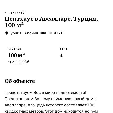
Бангкок
Таиланд · 2 1
—
Локация
· ПЕНТХАУС
Новороссийск
Пентхаус в Авсалларе, Турция,
Россия · 2 1
—
Локация
100 м²
Стамбул
Турция · 2 0
—
Локация
Турция
·
Алания
ID #
1748
ВНЖ
Анталия
Турция · 1 8
—
Локация
ЧАСТО ИЩУТ
ПЛОЩАДЬ
ЭТАЖ
Турция
Россия
Испания
Кипр
Таиланд
Грец
100
м²
4
~
1 210
EUR
/м²
ВСЕ НАПРАВЛЕНИЯ →
Об объекте
Приветствуем Вас в мире недвижимости!
Представляем Вашему вниманию новый дом в
Авсалларе, площадь которого составляет 100
квадратных метров. Этот дом находится на 4-м