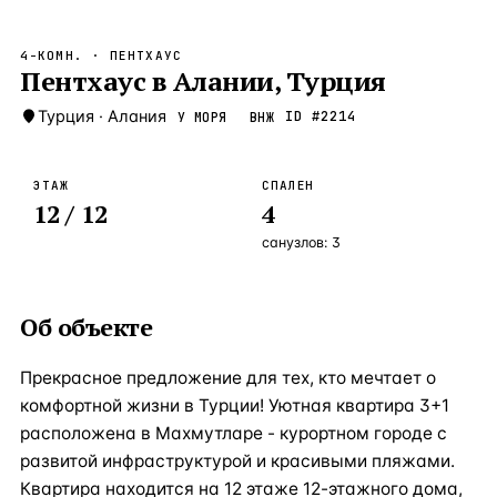
Бангкок
Таиланд · 2 1
—
Локация
4-КОМН.
· ПЕНТХАУС
Новороссийск
Пентхаус в Алании, Турция
Россия · 2 1
—
Локация
Стамбул
Турция
·
Алания
Турция · 2 0
ID #
2214
У МОРЯ
ВНЖ
—
Локация
Анталия
Турция · 1 8
—
Локация
ЭТАЖ
СПАЛЕН
12
/ 12
4
ЧАСТО ИЩУТ
Турция
Россия
Испания
Кипр
Таиланд
Грец
санузлов:
3
ВСЕ НАПРАВЛЕНИЯ →
Об объекте
Прекрасное предложение для тех, кто мечтает о
комфортной жизни в Турции! Уютная квартира 3+1
расположена в Махмутларе - курортном городе с
развитой инфраструктурой и красивыми пляжами.
Квартира находится на 12 этаже 12-этажного дома,