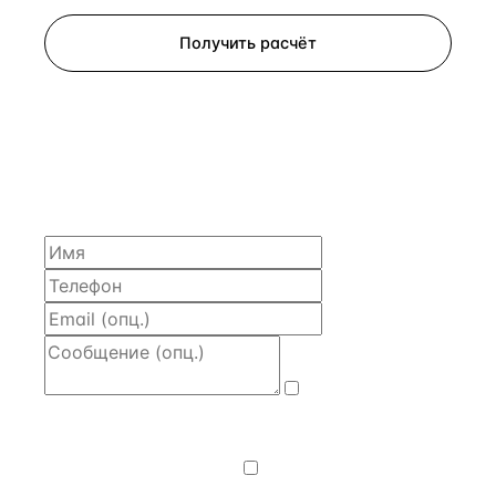
Получить расчёт
ЗАПРОСИТЬ РАСЧЁТ
Расскажем по объекту, пришлём PDF с финансовой
моделью и контактом владельца — за 4 рабочих
часа.
Даю
согласие
на обработку и передачу персональных
данных
— на условиях
Политики
конфиденциальности
.
Хочу получать
новости, подборки объектов