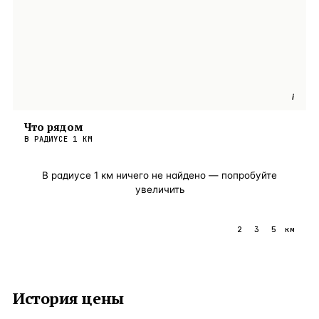
i
Что рядом
В РАДИУСЕ
1
КМ
В радиусе
1
км ничего не найдено — попробуйте
увеличить
1
2
3
5
км
История цены