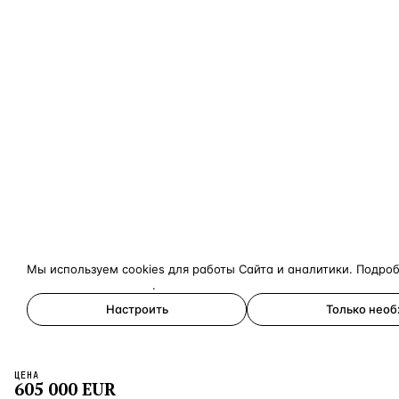
Мы используем cookies для работы Сайта и аналитики. Подро
конфиденциальности
.
Настроить
Только нео
Принять все
ЦЕНА
×
605 000
EUR