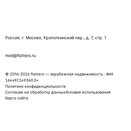
КОМПАНИЯ
КОНТАКТЫ
Россия, г. Москва, Кропоткинский пер., д. 7, стр. 1
+7 495 877 38 64
+90 531 589 95 88
mail@flatters.ru
©
2016
–
2026
flatters — зарубежная недвижимость ·
ИНН
164492149360
0+
Политика конфиденциальности
Согласие на обработку данных
Условия использования
Карта сайта