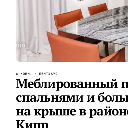
Алания
—
Локация
Бангкок
—
Локация
Новороссийск
—
Локация
Стамбул
—
Локация
Анталия
—
Локация
НАВИГАЦИЯ
ОТКРЫТЬ
ЗАКРЫТЬ
↑
↓
↵
ESC
6-КОМН.
· ПЕНТХАУС
Меблированный пе
спальнями и боль
на крыше в район
Кипр