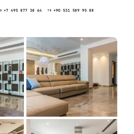
+7 495 877 38 64
+90 531 589 95 88
Звонок
RU
TR
Найти
ESC
ния
Кипр
Таиланд