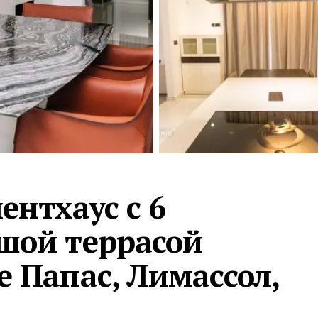
Турция · 2 556
Таиланд · 2 172
Россия · 2 106
Турция · 2 092
Турция · 1 810
нтхаус с 6
шой террасой
е Папас, Лимассол,