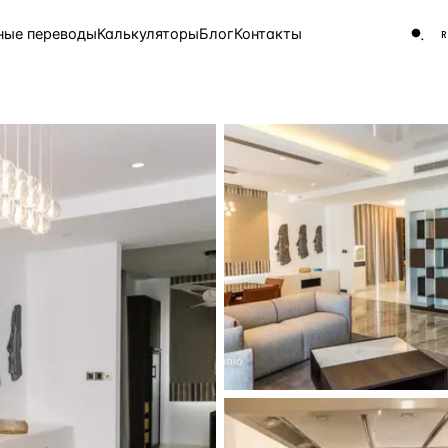
ные переводы
Калькуляторы
Блог
Контакты
ЧАСТО ИЩУТ
Турция
Россия
Испа
9 143 объекта
Греция
8 554 объекта
5 430 объектов
3 906 объектов
2 948 объектов
2 797 объектов
Россия · 3 920