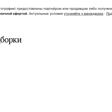
тографии) предоставлены партнёром или продавцом либо получены 
бличной офертой.
Актуальные условия
уточняйте у менеджера
·
По
дборки