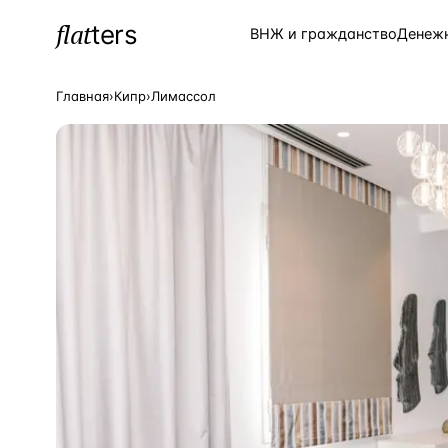
flat
ters
Каталог
ВНЖ и гражданство
Денеж
Главная
›
Кипр
›
Лимассол
ПОПУЛЯРНЫЕ НАПРАВЛЕНИЯ
Турция
—
Страна
Россия
—
Страна
Испания
—
Страна
Кипр
—
Страна
Таиланд
—
Страна
Греция
—
Страна
Сочи
—
Локация