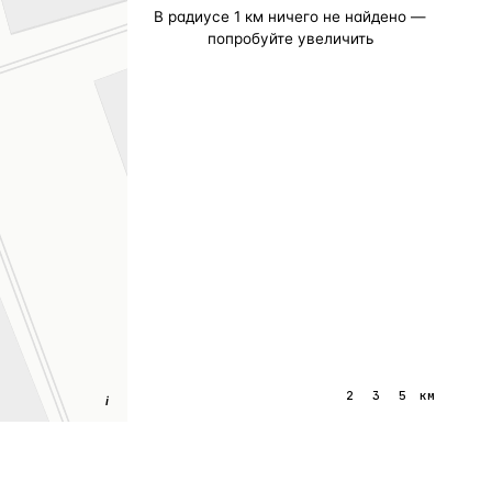
В радиусе
1
км ничего не найдено —
попробуйте увеличить
1
2
3
5
км
i