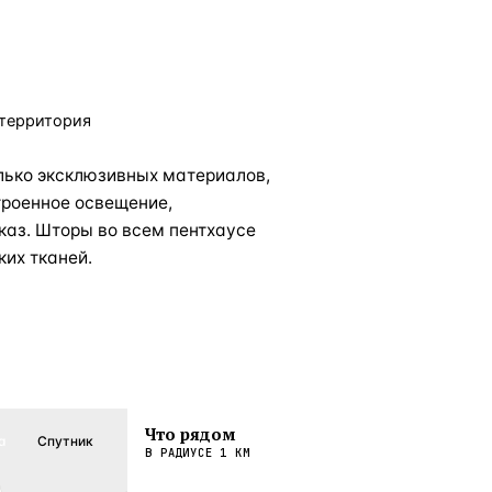
территория
лько эксклюзивных материалов,
строенное освещение,
каз. Шторы во всем пентхаусе
их тканей.
Что рядом
а
Спутник
В РАДИУСЕ
1
КМ