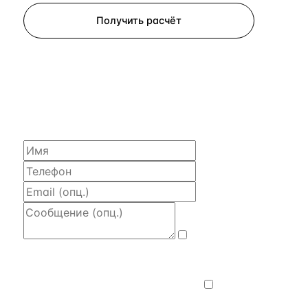
Получить расчёт
ЗАПРОСИТЬ РАСЧЁТ
Расскажем по объекту, пришлём PDF
с финансовой моделью и контактом владельца —
за 4 рабочих часа.
Даю
согласие на обработку и передачу
персональных данных
— на условиях
Политики конфиденциальности
.
Хочу
получать новости, подборки объектов