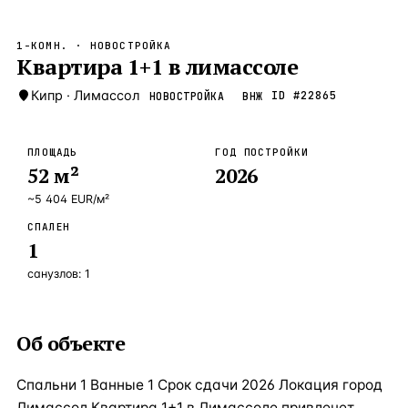
Бангкок
Таиланд · 2 1
—
Локация
1-КОМН.
· НОВОСТРОЙКА
Новороссийск
Квартира 1+1 в лимассоле
Россия · 2 1
—
Локация
Стамбул
Кипр
·
Лимассол
Турция · 2 0
ID #
22865
НОВОСТРОЙКА
ВНЖ
—
Локация
Анталия
Турция · 1 8
—
Локация
ПЛОЩАДЬ
ГОД ПОСТРОЙКИ
52
м²
2026
ЧАСТО ИЩУТ
Турция
Россия
Испания
Кипр
Таиланд
Грец
~
5 404
EUR
/м²
СПАЛЕН
ВСЕ НАПРАВЛЕНИЯ →
1
санузлов:
1
Об объекте
Спальни 1 Ванные 1 Срок сдачи 2026 Локация город
Лимассол Квартира 1+1 в Лимассоле привлечет