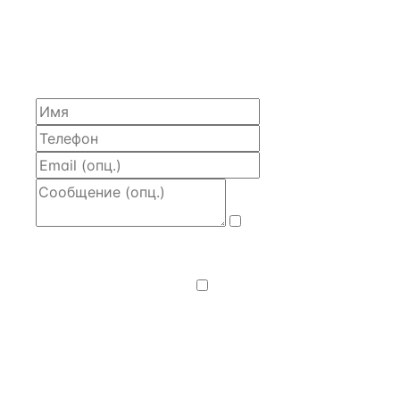
ЗАПРОСИТЬ РАСЧЁТ
Расскажем по объекту, пришлём PDF с финансовой
моделью и контактом владельца — за 4 рабочих
часа.
Даю
согласие
на обработку и передачу персональных
данных
— на условиях
Политики
конфиденциальности
.
Хочу получать
новости, подборки объектов
и спецпредложения.
Получить расчёт