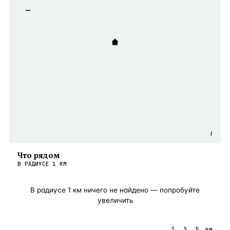
−
i
Что рядом
В РАДИУСЕ
1
КМ
В радиусе
1
км ничего не найдено — попробуйте
увеличить
1
2
3
5
км