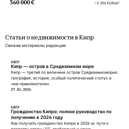
360 000 €
Lady’s Mile и аквапарком, что существенно сказывается
~
3 396
EUR
/м²
из набирающих популярность проспектов (Колонакиу
на росте интереса к проекту и на последующем росте
Авеню), в окружении магазинов и мест развлечений,
цен на апартаменты в нем.
в том числе ресторанов, кафе, отелей и парков. Этот,
подобный произведению искусства, проект соединяет
все самые последние архитектурные достижения
с роскошью и комфортом! Этот проект опровергает все
Статьи о
недвижимости в Кипр
представления, предлагая Вам совершенно новый
выбор качественного жилья.
Свежие материалы редакции
КИПР
Кипр — остров в Средиземном море
Кипр — третий по величине остров Средиземноморья:
география, история, особый политический статус и
чем привлекателен.
27.04.2026
КИПР
Гражданство Кипра: полное руководство по
получению в 2026 году
Как получить гражданство Кипра в 2026-м: пути к
паспорту страны ЕС, требования и какие