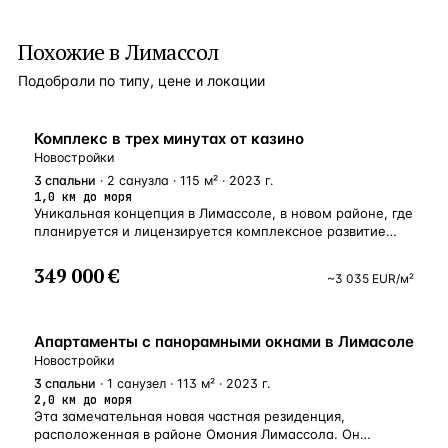
Похожие в Лимассол
Подобрали по типу, цене и локации
НОВОСТРОЙКА
Комплекс в трех минутах от казино
Новостройки
3
спальни
· 2 санузла · 115 м² · 2023 г.
1,0 км до моря
Уникальная концепция в Лимассоле, в новом районе, где
планируется и лицензируется комплексное развитие
гольф-курорта. Эксклюзивный комплекс станет одним
из самых роскошных закрытых курортных резиденций
349 000 €
~
3 035
EUR
/м²
в Лимассоле с хорошим выбором квартир и пентхаусов
с 1, 2 и 3 спальнями и садом. Комплекс удобно
расположен к юго-западу от исторического центра
НОВОСТРОЙКА
Лимассола, на полуострове Акротири, в одном из самых
Апартаменты с панорамными окнами в Лимасоле
оживленных и зеленых районов города.
Новостройки
3
спальни
· 1 санузел · 113 м² · 2023 г.
2,0 км до моря
Эта замечательная новая частная резиденция,
расположенная в районе Омония Лимассола. Он