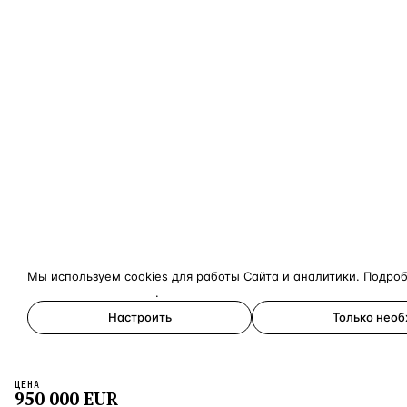
Мы используем cookies для работы Сайта и аналитики. Подро
конфиденциальности
.
Настроить
Только нео
Принять все
ЦЕНА
×
950 000
EUR