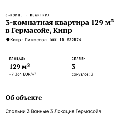
Бангкок
Таиланд · 2 1
—
Локация
3-КОМН.
· КВАРТИРА
Новороссийск
3-комнатная квартира 129 м²
Россия · 2 1
—
Локация
в Гермасойе, Кипр
Стамбул
Турция · 2 0
—
Локация
Кипр
·
Лимассол
ID #
22574
ВНЖ
Анталия
Турция · 1 8
—
Локация
ЧАСТО ИЩУТ
ПЛОЩАДЬ
СПАЛЕН
Турция
Россия
Испания
Кипр
Таиланд
Грец
129
м²
3
~
7 364
EUR
/м²
санузлов:
3
ВСЕ НАПРАВЛЕНИЯ →
Об объекте
Спальни 3 Ванные 3 Локация Гермасойя