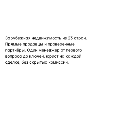
flat
ters
Зарубежная недвижимость из
23
стран.
Прямые продавцы и проверенные
партнёры. Один менеджер от первого
вопроса до ключей, юрист на каждой
сделке, без скрытых комиссий.
TELEGRAM
WHATSAPP
EMAIL
КАТАЛОГ ПО СТРАНАМ
ПОЛЕЗНОЕ
КОМПАНИЯ