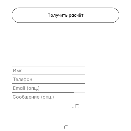
Получить расчёт
ЗАПРОСИТЬ РАСЧЁТ
Расскажем по объекту, пришлём PDF с финансовой
моделью и контактом владельца — за 4 рабочих
часа.
Даю
согласие
на обработку и передачу персональных
данных
— на условиях
Политики
конфиденциальности
.
Хочу получать