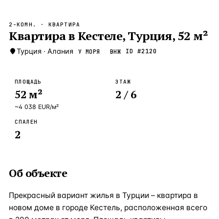
Бангкок
Таиланд · 2 1
—
Локация
2-КОМН.
· КВАРТИРА
Новороссийск
Квартира в Кестеле, Турция, 52 м²
Россия · 2 1
—
Локация
Стамбул
Турция
·
Алания
Турция · 2 0
ID #
2120
У МОРЯ
ВНЖ
—
Локация
Анталия
Турция · 1 8
—
Локация
ПЛОЩАДЬ
ЭТАЖ
52
м²
2
/ 6
ЧАСТО ИЩУТ
Турция
Россия
Испания
Кипр
Таиланд
Грец
~
4 038
EUR
/м²
СПАЛЕН
ВСЕ НАПРАВЛЕНИЯ →
2
Об объекте
Прекрасный вариант жилья в Турции – квартира в
новом доме в городе Кестель, расположенная всего