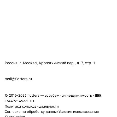
КАТАЛОГ ПО СТРАНАМ
ПОЛЕЗНОЕ
КОМПАНИЯ
КОНТАКТЫ
Россия, г. Москва, Кропоткинский пер., д. 7, стр. 1
+7 495 877 38 64
+90 531 589 95 88
mail@flatters.ru
©
2016
–
2026
flatters — зарубежная недвижимость ·
ИНН
164492149360
0+
Политика конфиденциальности
Согласие на обработку данных
Условия использования
Карта сайта