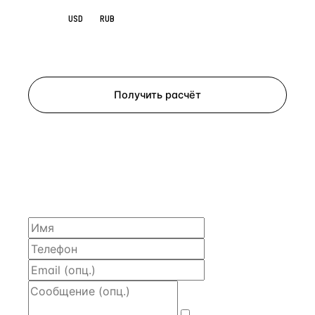
EUR
USD
RUB
Запросить просмотр
Получить расчёт
ЗАПРОСИТЬ РАСЧЁТ
Расскажем по объекту, пришлём PDF с финансовой
моделью и контактом владельца — за 4 рабочих
часа.
Даю
согласие