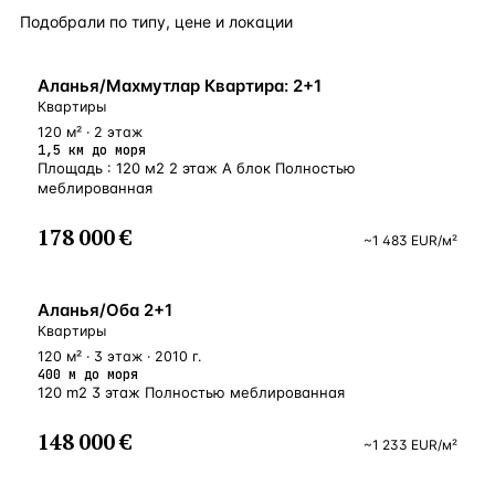
Подобрали по типу, цене и локации
БЛИЗКО К МОРЮ
Аланья/Махмутлар Квартира: 2+1
Квартиры
120 м² · 2 этаж
1,5 км до моря
Площадь : 120 м2 2 этаж А блок Полностью
меблированная
178 000 €
~
1 483
EUR
/м²
У МОРЯ
Аланья/Оба 2+1
Квартиры
120 м² · 3 этаж · 2010 г.
400 м до моря
120 m2 3 этаж Полностью меблированная
148 000 €
~
1 233
EUR
/м²