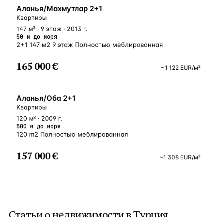
У МОРЯ
Аланья/Махмутлар 2+1
Квартиры
147 м² · 9 этаж · 2013 г.
50 м до моря
2+1 147 м2 9 этаж Полностью меблированная
165 000 €
~
1 122
EUR
/м²
У МОРЯ
Аланья/Оба 2+1
Квартиры
120 м² · 2009 г.
500 м до моря
120 m2 Полностью меблированная
157 000 €
~
1 308
EUR
/м²
Статьи о
недвижимости в Турция