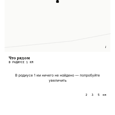
i
Что рядом
В РАДИУСЕ
1
КМ
В радиусе
1
км ничего не найдено — попробуйте
увеличить
1
2
3
5
км