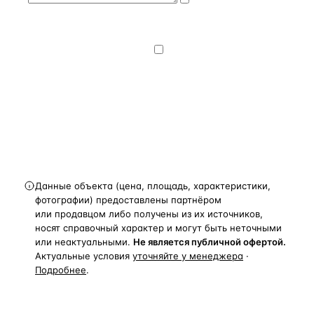
на обработку и передачу персональных
данных
— на условиях
Политики
конфиденциальности
.
Хочу получать
новости, подборки объектов
и спецпредложения.
Получить расчёт
Данные объекта (цена, площадь, характеристики,
фотографии) предоставлены партнёром
или продавцом либо получены из их источников,
носят справочный характер и могут быть неточными
или неактуальными.
Не является публичной офертой.
Актуальные условия
уточняйте у менеджера
·
Подробнее
.