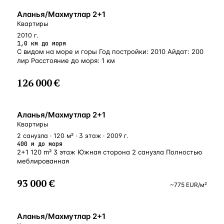
БЛИЗКО К МОРЮ
Аланья/Махмутлар 2+1
Квартиры
2010 г.
1,0 км до моря
С видом на море и горы Год постройки: 2010 Айдат: 200
лир Расстояние до моря: 1 км
126 000 €
У МОРЯ
Аланья/Махмутлар 2+1
Квартиры
2 санузла · 120 м² · 3 этаж · 2009 г.
400 м до моря
2+1 120 m² 3 этаж Южная сторона 2 санузла Полностью
меблированная
93 000 €
~
775
EUR
/м²
БЛИЗКО К МОРЮ
Аланья/Махмутлар 2+1