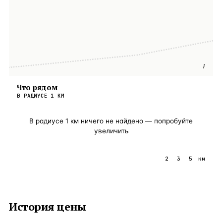
i
Что рядом
В РАДИУСЕ
1
КМ
В радиусе
1
км ничего не найдено — попробуйте
увеличить
1
2
3
5
км
История цены