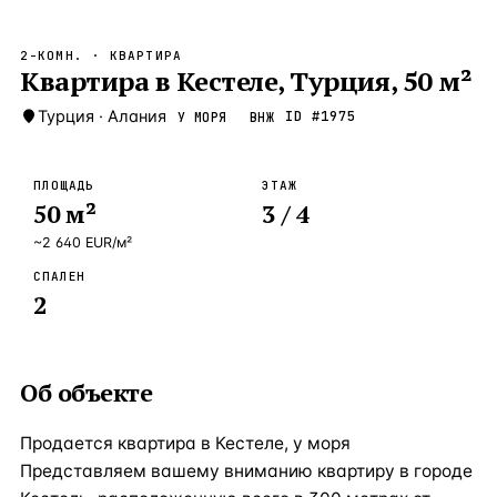
Бангкок
Таиланд · 2 1
—
Локация
2-КОМН.
· КВАРТИРА
Новороссийск
Квартира в Кестеле, Турция, 50 м²
Россия · 2 1
—
Локация
Стамбул
Турция
·
Алания
Турция · 2 0
ID #
1975
У МОРЯ
ВНЖ
—
Локация
Анталия
Турция · 1 8
—
Локация
ПЛОЩАДЬ
ЭТАЖ
50
м²
3
/ 4
ЧАСТО ИЩУТ
Турция
Россия
Испания
Кипр
Таиланд
Грец
~
2 640
EUR
/м²
СПАЛЕН
ВСЕ НАПРАВЛЕНИЯ →
2
Об объекте
Продается квартира в Кестеле, у моря
Представляем вашему вниманию квартиру в городе