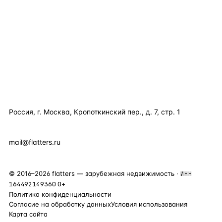
КАТАЛОГ ПО СТРАНАМ
ПОЛЕЗНОЕ
КОМПАНИЯ
КОНТАКТЫ
Россия, г. Москва, Кропоткинский пер., д. 7, стр. 1
+7 495 877 38 64
+90 531 589 95 88
mail@flatters.ru
©
2016
–
2026
flatters — зарубежная недвижимость ·
ИНН
164492149360
0+
Политика конфиденциальности
Согласие на обработку данных
Условия использования
Карта сайта