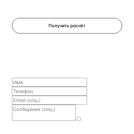
Запросить просмотр
Получить расчёт
ЗАПРОСИТЬ РАСЧЁТ
Расскажем по объекту, пришлём PDF с финансовой
моделью и контактом владельца — за 4 рабочих
часа.
Даю
согласие
на обработку и передачу персональных
данных
— на условиях
Политики