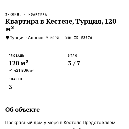
Бангкок
Таиланд · 2 1
—
Локация
3-КОМН.
· КВАРТИРА
Новороссийск
Квартира в Кестеле, Турция, 120
Россия · 2 1
—
Локация
м²
Стамбул
Турция · 2 0
—
Локация
Турция
·
Алания
ID #
2076
У МОРЯ
ВНЖ
Анталия
Турция · 1 8
—
Локация
ЧАСТО ИЩУТ
ПЛОЩАДЬ
ЭТАЖ
Турция
Россия
Испания
Кипр
Таиланд
Грец
120
м²
3
/ 7
~
1 421
EUR
/м²
ВСЕ НАПРАВЛЕНИЯ →
СПАЛЕН
3
Об объекте
Прекрасный дом у моря в Кестеле Представляем