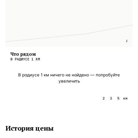
i
Что рядом
В РАДИУСЕ
1
КМ
В радиусе
1
км ничего не найдено — попробуйте
увеличить
1
2
3
5
км
История цены