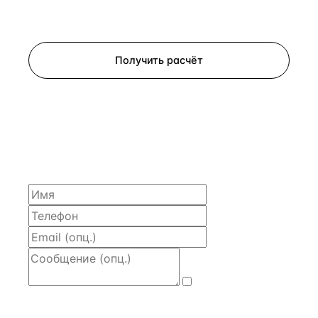
Запросить просмотр
Получить расчёт
ЗАПРОСИТЬ РАСЧЁТ
Расскажем по объекту, пришлём PDF с финансовой
моделью и контактом владельца — за 4 рабочих
часа.
Даю
согласие
на обработку и передачу персональных
данных
— на условиях
Политики