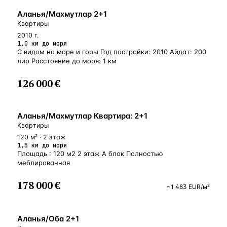
БЛИЗКО К МОРЮ
Аланья/Махмутлар 2+1
Квартиры
2010 г.
1,0 км до моря
С видом на море и горы Год постройки: 2010 Айдат: 200
лир Расстояние до моря: 1 км
126 000 €
БЛИЗКО К МОРЮ
Аланья/Махмутлар Квартира: 2+1
Квартиры
120 м² · 2 этаж
1,5 км до моря
Площадь : 120 м2 2 этаж А блок Полностью
меблированная
178 000 €
~
1 483
EUR
/м²
У МОРЯ
Аланья/Оба 2+1