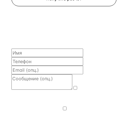
ЗАПРОСИТЬ РАСЧЁТ
Расскажем по объекту, пришлём PDF с финансовой
моделью и контактом владельца — за 4 рабочих
часа.
Даю
согласие
на обработку и передачу персональных
данных
— на условиях
Политики
конфиденциальности
.
Хочу получать
новости, подборки объектов
и спецпредложения.