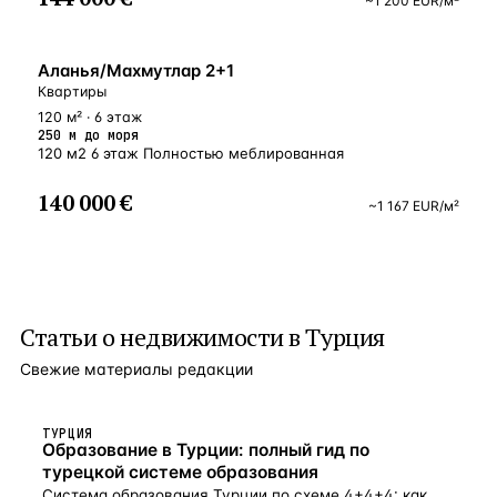
~
1 200
EUR
/м²
У МОРЯ
Аланья/Махмутлар 2+1
Квартиры
120 м² · 6 этаж
250 м до моря
120 м2 6 этаж Полностью меблированная
140 000 €
~
1 167
EUR
/м²
Статьи о
недвижимости в Турция
Свежие материалы редакции
ТУРЦИЯ
Образование в Турции: полный гид по
турецкой системе образования
Система образования Турции по схеме 4+4+4: как