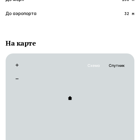
До аэропорта
32 м
На карте
+
Схема
Спутник
−