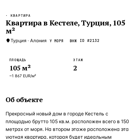
Бангкок
Таиланд · 2 1
—
Локация
· КВАРТИРА
Новороссийск
Квартира в Кестеле, Турция, 105
Россия · 2 1
—
Локация
м²
Стамбул
Турция · 2 0
—
Локация
Турция
·
Алания
ID #
2132
У МОРЯ
ВНЖ
Анталия
Турция · 1 8
—
Локация
ЧАСТО ИЩУТ
ПЛОЩАДЬ
ЭТАЖ
Турция
Россия
Испания
Кипр
Таиланд
Грец
105
м²
2
~
1 867
EUR
/м²
ВСЕ НАПРАВЛЕНИЯ →
Об объекте
Прекрасный новый дом в городе Кестель с
площадью брутто 105 кв.м. расположен всего в 150
метрах от моря. На втором этаже расположена эта
уютная квартира, которая будет идеальным