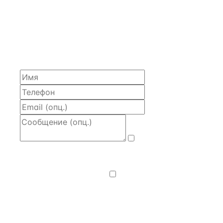
ЗАПРОСИТЬ РАСЧЁТ
Расскажем по объекту, пришлём PDF с финансовой
моделью и контактом владельца — за 4 рабочих
часа.
Даю
согласие
на обработку и передачу персональных
данных
— на условиях
Политики
конфиденциальности
.
Хочу получать
новости, подборки объектов
и спецпредложения.
Получить расчёт