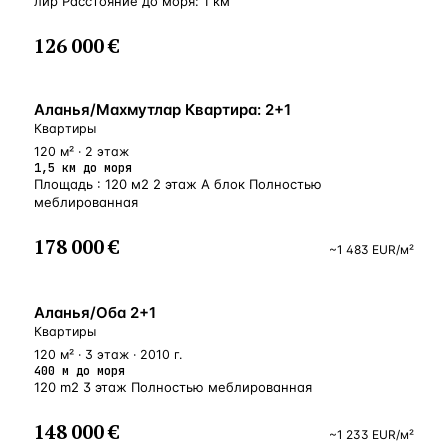
лир Расстояние до моря: 1 км
126 000 €
БЛИЗКО К МОРЮ
Аланья/Махмутлар Квартира: 2+1
Квартиры
120 м² · 2 этаж
1,5 км до моря
Площадь : 120 м2 2 этаж А блок Полностью
меблированная
178 000 €
~
1 483
EUR
/м²
У МОРЯ
Аланья/Оба 2+1
Квартиры
120 м² · 3 этаж · 2010 г.
400 м до моря
120 m2 3 этаж Полностью меблированная
148 000 €
~
1 233
EUR
/м²