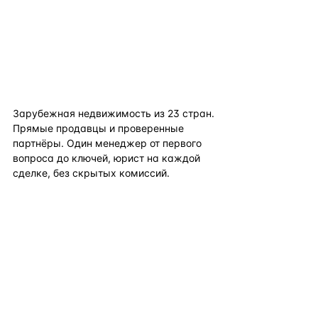
flat
ters
Зарубежная недвижимость из
23
стран.
Прямые продавцы и проверенные
партнёры. Один менеджер от первого
вопроса до ключей, юрист на каждой
сделке, без скрытых комиссий.
TELEGRAM
WHATSAPP
EMAIL
КАТАЛОГ ПО СТРАНАМ
ПОЛЕЗНОЕ
КОМПАНИЯ