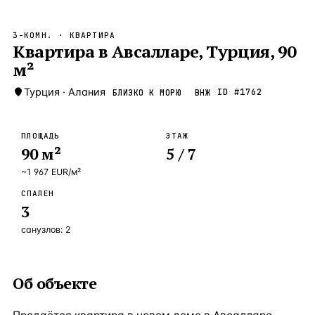
Бангкок
Таиланд · 2 1
—
Локация
3-КОМН.
· КВАРТИРА
Новороссийск
Квартира в Авсалларе, Турция, 90
Россия · 2 1
—
Локация
м²
Стамбул
Турция · 2 0
—
Локация
Турция
·
Алания
ID #
1762
БЛИЗКО К МОРЮ
ВНЖ
Анталия
Турция · 1 8
—
Локация
ЧАСТО ИЩУТ
ПЛОЩАДЬ
ЭТАЖ
Турция
Россия
Испания
Кипр
Таиланд
Грец
90
м²
5
/ 7
~
1 967
EUR
/м²
ВСЕ НАПРАВЛЕНИЯ →
СПАЛЕН
3
санузлов:
2
Об объекте