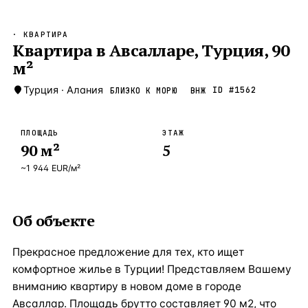
Бангкок
Таиланд · 2 1
—
Локация
· КВАРТИРА
Новороссийск
Квартира в Авсалларе, Турция, 90
Россия · 2 1
—
Локация
м²
Стамбул
Турция · 2 0
—
Локация
Турция
·
Алания
ID #
1562
БЛИЗКО К МОРЮ
ВНЖ
Анталия
Турция · 1 8
—
Локация
ЧАСТО ИЩУТ
ПЛОЩАДЬ
ЭТАЖ
Турция
Россия
Испания
Кипр
Таиланд
Грец
90
м²
5
~
1 944
EUR
/м²
ВСЕ НАПРАВЛЕНИЯ →
Об объекте
Прекрасное предложение для тех, кто ищет
комфортное жилье в Турции! Представляем Вашему
вниманию квартиру в новом доме в городе
Авсаллар. Площадь брутто составляет 90 м2, что