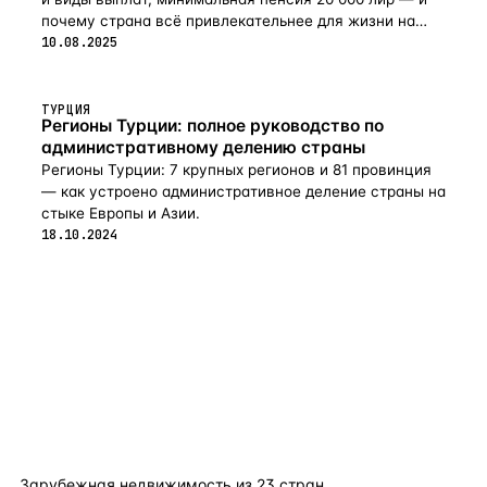
почему страна всё привлекательнее для жизни на
пенсии в 2026-м.
10.08.2025
ТУРЦИЯ
Регионы Турции: полное руководство по
административному делению страны
Регионы Турции: 7 крупных регионов и 81 провинция
— как устроено административное деление страны на
стыке Европы и Азии.
18.10.2024
flat
ters
Зарубежная недвижимость из
23
стран.