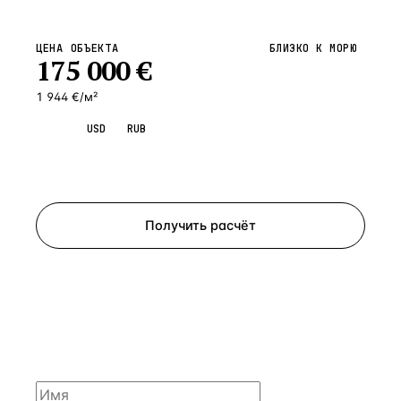
ЦЕНА ОБЪЕКТА
БЛИЗКО К МОРЮ
175 000
€
1 944 €/м²
EUR
USD
RUB
Запросить просмотр
Получить расчёт
ЗАПРОСИТЬ РАСЧЁТ
Расскажем по объекту, пришлём PDF с финансовой
моделью и контактом владельца — за 4 рабочих
часа.