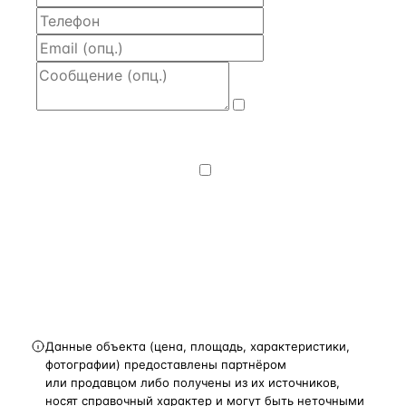
Даю
согласие
на обработку и передачу персональных
данных
— на условиях
Политики
конфиденциальности
.
Хочу получать
новости, подборки объектов
и спецпредложения.
Получить расчёт
Данные объекта (цена, площадь, характеристики,
фотографии) предоставлены партнёром
или продавцом либо получены из их источников,
носят справочный характер и могут быть неточными