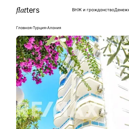
flat
ters
Каталог
ВНЖ и гражданство
Денеж
Главная
›
Турция
›
Алания
ПОПУЛЯРНЫЕ НАПРАВЛЕНИЯ
Турция
—
Страна
Россия
—
Страна
Испания
—
Страна
Кипр
—
Страна
Таиланд
—
Страна
Греция
—
Страна
Сочи
—
Локация