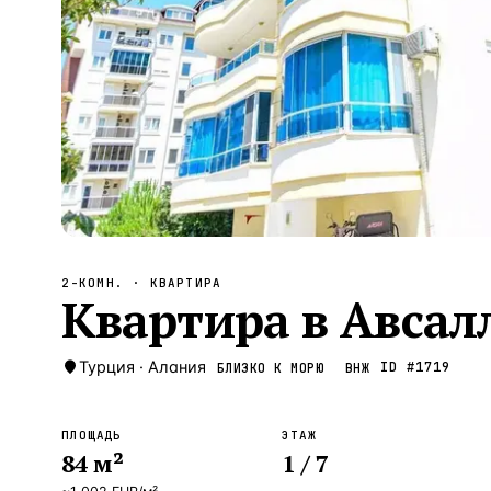
Алания
—
Локация
Бангкок
—
Локация
Новороссийск
—
Локация
Стамбул
—
Локация
Анталия
—
Локация
НАВИГАЦИЯ
ОТКРЫТЬ
ЗАКРЫТЬ
↑
↓
↵
ESC
2-КОМН.
· КВАРТИРА
Квартира в Авсалл
Турция
·
Алания
ID #
1719
БЛИЗКО К МОРЮ
ВНЖ
ПЛОЩАДЬ
ЭТАЖ
84
м²
1
/ 7