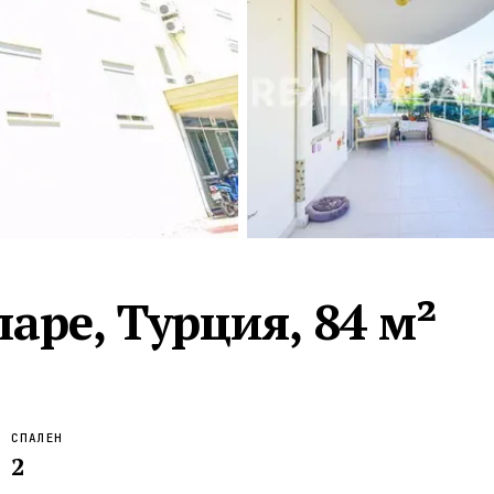
Турция · 2 556
Таиланд · 2 172
Россия · 2 106
Турция · 2 092
Турция · 1 810
аре, Турция, 84 м²
СПАЛЕН
2