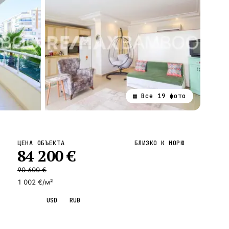
▦ Все
19
фото
ВСЕ НАПРАВЛЕНИЯ →
ЦЕНА ОБЪЕКТА
БЛИЗКО К МОРЮ
84 200
€
90 600
€
1 002 €/м²
EUR
USD
RUB