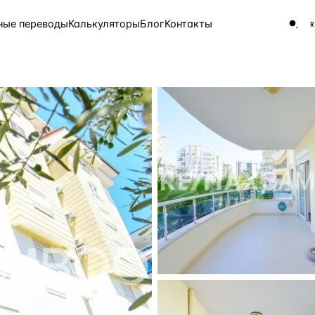
ные переводы
Калькуляторы
Блог
Контакты
ЧАСТО ИЩУТ
Турция
Россия
Испа
9 143 объекта
Греция
8 554 объекта
5 430 объектов
3 906 объектов
2 948 объектов
2 797 объектов
Россия · 3 920