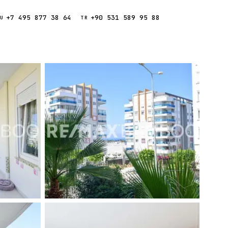
+7 495 877 38 64
+90 531 589 95 88
Звонок
RU
TR
Найти
ESC
ния
Кипр
Таиланд