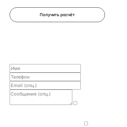
Запросить просмотр
Получить расчёт
ЗАПРОСИТЬ РАСЧЁТ
Расскажем по объекту, пришлём PDF
с финансовой моделью и контактом владельца —
за 4 рабочих часа.
Даю
согласие на обработку и передачу
персональных данных
— на условиях
Политики конфиденциальности
.
Хочу