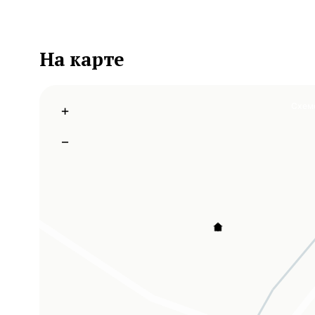
На карте
Схем
+
−