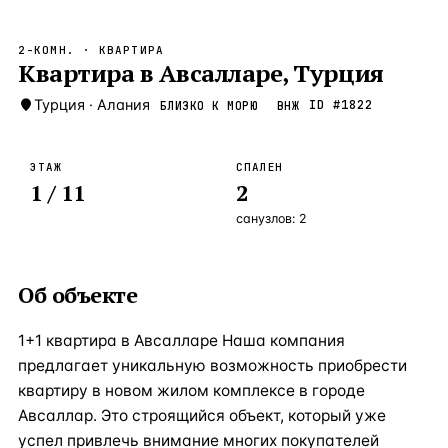
Бангкок
Таиланд · 2 1
—
Локация
2-КОМН.
· КВАРТИРА
Новороссийск
Квартира в Авсалларе, Турция
Россия · 2 1
—
Локация
Стамбул
Турция
·
Алания
Турция · 2 0
ID #
1822
БЛИЗКО К МОРЮ
ВНЖ
—
Локация
Анталия
Турция · 1 8
—
Локация
ЭТАЖ
СПАЛЕН
1
/ 11
2
ЧАСТО ИЩУТ
Турция
Россия
Испания
Кипр
Таиланд
Грец
санузлов:
2
ВСЕ НАПРАВЛЕНИЯ →
Об объекте
1+1 квартира в Авсалларе Наша компания
предлагает уникальную возможность приобрести
квартиру в новом жилом комплексе в городе
Авсаллар. Это строящийся объект, который уже
успел привлечь внимание многих покупателей