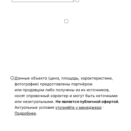
Даю
согласие
на обработку и передачу персональных
данных
— на условиях
Политики
конфиденциальности
.
Хочу получать
новости, подборки объектов
и спецпредложения.
Получить расчёт
Данные объекта (цена, площадь, характеристики,
фотографии) предоставлены партнёром
или продавцом либо получены из их источников,
носят справочный характер и могут быть неточными
или неактуальными.
Не является публичной офертой.
Актуальные условия
уточняйте у менеджера
·
Подробнее
.