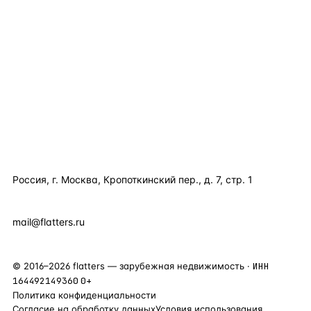
КАТАЛОГ ПО СТРАНАМ
ПОЛЕЗНОЕ
КОМПАНИЯ
КОНТАКТЫ
Россия, г. Москва, Кропоткинский пер., д. 7, стр. 1
+7 495 877 38 64
+90 531 589 95 88
mail@flatters.ru
©
2016
–
2026
flatters — зарубежная недвижимость ·
ИНН
164492149360
0+
Политика конфиденциальности
Согласие на обработку данных
Условия использования