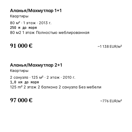
У МОРЯ
Аланья/Махмутлар 1+1
Квартиры
80 м² · 1 этаж · 2013 г.
250 м до моря
80 м2 1 этаж Полностью меблированная
91 000 €
~
1 138
EUR
/м²
БЛИЗКО К МОРЮ
Аланья/Махмутлар 2+1
Квартиры
2 санузла · 125 м² · 2 этаж · 2010 г.
1,0 км до моря
125 m² 2 этаж 2 балкона 2 санузла Без мебели
97 000 €
~
776
EUR
/м²