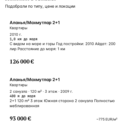
Подобрали по типу, цене и локации
БЛИЗКО К МОРЮ
Аланья/Махмутлар 2+1
Квартиры
2010 г.
1,0 км до моря
С видом на море и горы Год постройки: 2010 Айдат: 200
лир Расстояние до моря: 1 км
126 000 €
У МОРЯ
Аланья/Махмутлар 2+1
Квартиры
2 санузла · 120 м² · 3 этаж · 2009 г.
400 м до моря
2+1 120 m² 3 этаж Южная сторона 2 санузла Полностью
меблированная
93 000 €
~
775
EUR
/м²