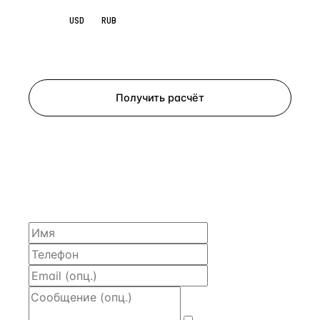
EUR
USD
RUB
Запросить просмотр
Получить расчёт
ЗАПРОСИТЬ РАСЧЁТ
Расскажем по объекту, пришлём PDF с финансовой
моделью и контактом владельца — за 4 рабочих
часа.