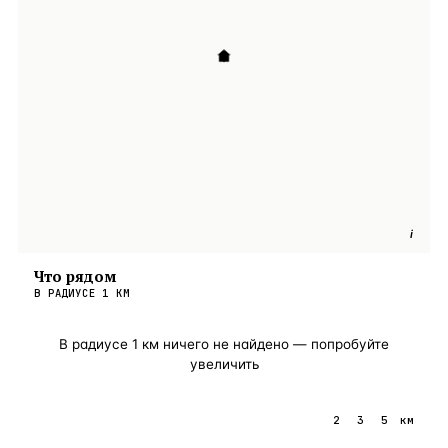
i
Что рядом
В РАДИУСЕ
1
КМ
В радиусе
1
км ничего не найдено — попробуйте
увеличить
1
2
3
5
км