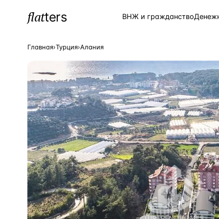
flat
ters
Каталог
ВНЖ и гражданство
Денеж
Главная
›
Турция
›
Алания
ПОПУЛЯРНЫЕ НАПРАВЛЕНИЯ
Турция
—
Страна
Россия
—
Страна
Испания
—
Страна
Кипр
—
Страна
Таиланд
—
Страна
Греция
—
Страна
Сочи
—
Локация