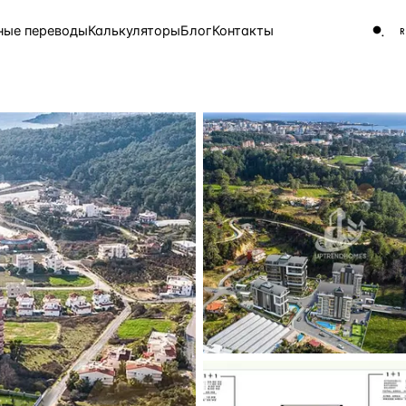
ные переводы
Калькуляторы
Блог
Контакты
ЧАСТО ИЩУТ
Турция
Россия
Испа
9 143 объекта
Греция
8 554 объекта
5 430 объектов
3 906 объектов
2 948 объектов
2 797 объектов
Россия · 3 920