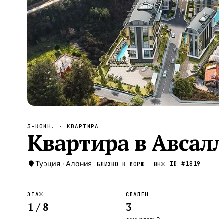
Алания
—
Локация
Бангкок
—
Локация
Новороссийск
—
Локация
Стамбул
—
Локация
Анталия
—
Локация
НАВИГАЦИЯ
ОТКРЫТЬ
ЗАКРЫТЬ
↑
↓
↵
ESC
3-КОМН.
· КВАРТИРА
Квартира в Авсал
Турция
·
Алания
ID #
1819
БЛИЗКО К МОРЮ
ВНЖ
ЭТАЖ
СПАЛЕН
1
/ 8
3