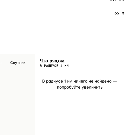
65 м
Что рядом
а
Спутник
В РАДИУСЕ
1
КМ
В радиусе
1
км ничего не найдено —
попробуйте увеличить