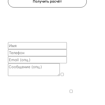
Получить расчёт
ЗАПРОСИТЬ РАСЧЁТ
Расскажем по объекту, пришлём PDF
с финансовой моделью и контактом владельца —
за 4 рабочих часа.
Даю
согласие на обработку и передачу
персональных данных
— на условиях
Политики конфиденциальности
.
Хочу
получать новости, подборки объектов
и спецпредложения.