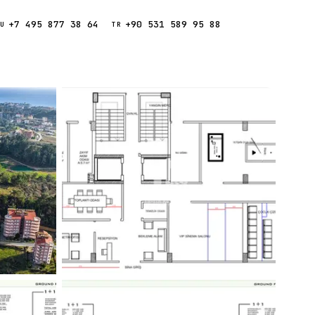
+7 495 877 38 64
+90 531 589 95 88
Звонок
RU
TR
Найти
ESC
ния
Кипр
Таиланд