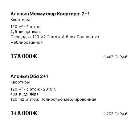
БЛИЗКО К МОРЮ
Аланья/Махмутлар Квартира: 2+1
Квартиры
120 м² · 2 этаж
1,5 км до моря
Площадь : 120 м2 2 этаж А блок Полностью
меблированная
178 000 €
~
1 483
EUR
/м²
У МОРЯ
Аланья/Оба 2+1
Квартиры
120 м² · 3 этаж · 2010 г.
400 м до моря
120 m2 3 этаж Полностью меблированная
148 000 €
~
1 233
EUR
/м²