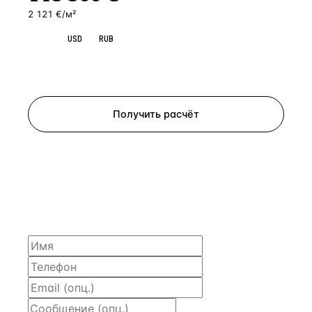
2 121 €/м²
EUR
USD
RUB
Запросить просмотр
Получить расчёт
ЗАПРОСИТЬ РАСЧЁТ
Расскажем по объекту, пришлём PDF с финансовой
моделью и контактом владельца — за 4 рабочих
часа.