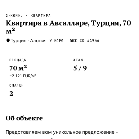
Бангкок
Таиланд · 2 1
—
Локация
2-КОМН.
· КВАРТИРА
Новороссийск
Квартира в Авсалларе, Турция, 70
Россия · 2 1
—
Локация
м²
Стамбул
Турция · 2 0
—
Локация
Турция
·
Алания
ID #
1946
У МОРЯ
ВНЖ
Анталия
Турция · 1 8
—
Локация
ЧАСТО ИЩУТ
ПЛОЩАДЬ
ЭТАЖ
Турция
Россия
Испания
Кипр
Таиланд
Грец
70
м²
5
/ 9
~
2 121
EUR
/м²
ВСЕ НАПРАВЛЕНИЯ →
СПАЛЕН
2
Об объекте
Представляем вам уникальное предложение -