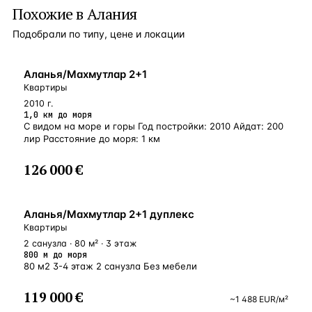
Похожие в Алания
Подобрали по типу, цене и локации
БЛИЗКО К МОРЮ
Аланья/Махмутлар 2+1
Квартиры
2010 г.
1,0 км до моря
С видом на море и горы Год постройки: 2010 Айдат: 200
лир Расстояние до моря: 1 км
126 000 €
БЛИЗКО К МОРЮ
Аланья/Махмутлар 2+1 дуплекс
Квартиры
2 санузла · 80 м² · 3 этаж
800 м до моря
80 м2 3-4 этаж 2 санузла Без мебели
119 000 €
~
1 488
EUR
/м²