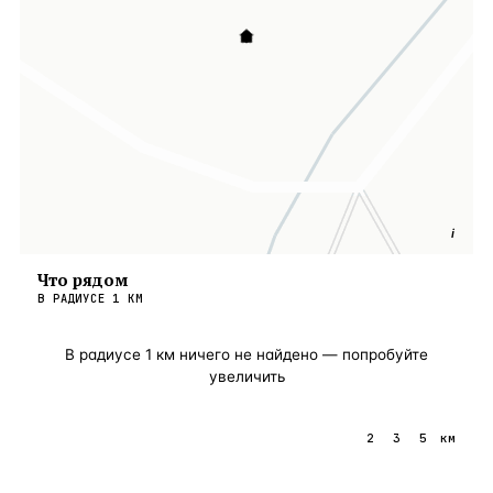
i
Что рядом
В РАДИУСЕ
1
КМ
В радиусе
1
км ничего не найдено — попробуйте
увеличить
1
2
3
5
км