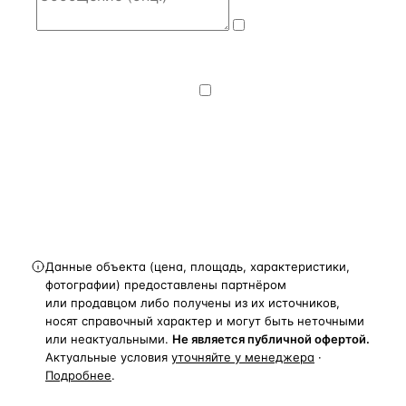
Даю
согласие
на обработку и передачу персональных
данных
— на условиях
Политики
конфиденциальности
.
Хочу получать
новости, подборки объектов
и спецпредложения.
Получить расчёт
Данные объекта (цена, площадь, характеристики,
фотографии) предоставлены партнёром
или продавцом либо получены из их источников,
носят справочный характер и могут быть неточными
или неактуальными.
Не является публичной офертой.
Актуальные условия
уточняйте у менеджера
·
Подробнее
.