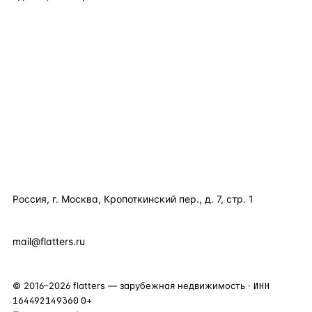
TELEGRAM
WHATSAPP
EMAIL
КАТАЛОГ ПО СТРАНАМ
ПОЛЕЗНОЕ
КОМПАНИЯ
КОНТАКТЫ
Россия, г. Москва, Кропоткинский пер., д. 7, стр. 1
+7 495 877 38 64
+90 531 589 95 88
mail@flatters.ru
©
2016
–
2026
flatters — зарубежная недвижимость ·
ИНН
164492149360
0+