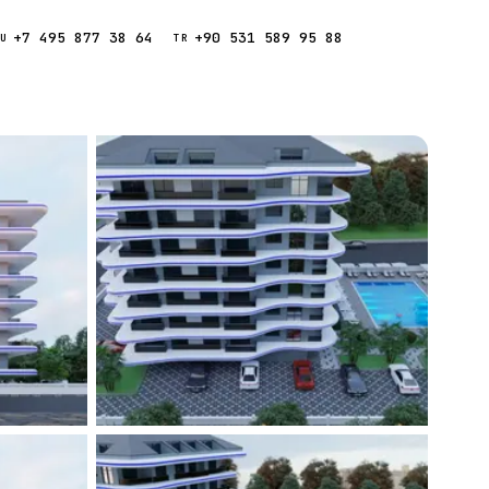
+7 495 877 38 64
+90 531 589 95 88
Звонок
RU
TR
Найти
ESC
ния
Кипр
Таиланд