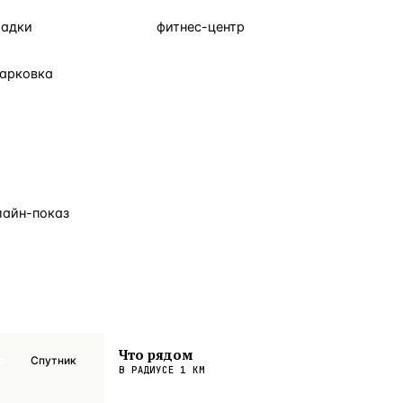
щадки
фитнес-центр
парковка
лайн-показ
Что рядом
а
Спутник
В РАДИУСЕ
1
КМ