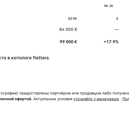
06.26
ЦЕНА
Δ
84 000 €
—
99 000 €
+17.9%
а в каталоге flatters.
тографии) предоставлены партнёром или продавцом либо получены 
бличной офертой.
Актуальные условия
уточняйте у менеджера
·
По