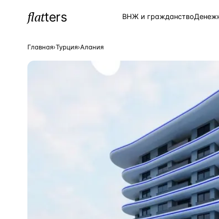
flat
ters
Каталог
ВНЖ и гражданство
Денеж
Главная
›
Турция
›
Алания
ПОПУЛЯРНЫЕ НАПРАВЛЕНИЯ
Турция
—
Страна
Россия
—
Страна
Испания
—
Страна
Кипр
—
Страна
Таиланд
—
Страна
Греция
—
Страна
Сочи
—
Локация