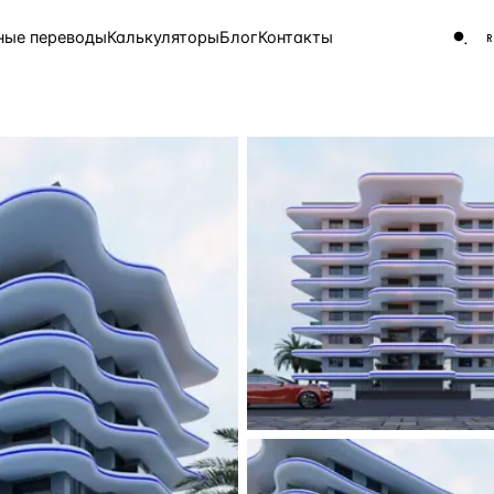
ные переводы
Калькуляторы
Блог
Контакты
ЧАСТО ИЩУТ
Турция
Россия
Испа
9 143 объекта
Греция
8 554 объекта
5 430 объектов
3 906 объектов
2 948 объектов
2 797 объектов
Россия · 3 920