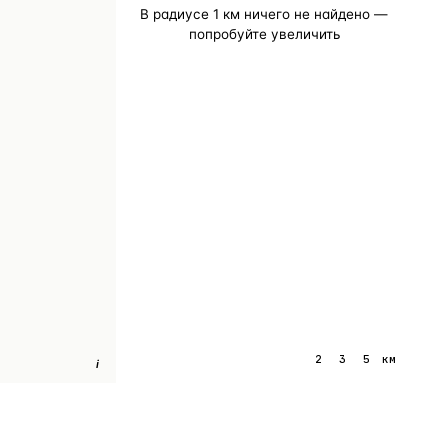
В радиусе
1
км ничего не найдено —
попробуйте увеличить
1
2
3
5
км
i