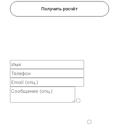
Получить расчёт
ЗАПРОСИТЬ РАСЧЁТ
Расскажем по объекту, пришлём PDF
с финансовой моделью и контактом владельца —
за 4 рабочих часа.
Даю
согласие на обработку и передачу
персональных данных
— на условиях
Политики конфиденциальности
.
Хочу
получать новости, подборки объектов