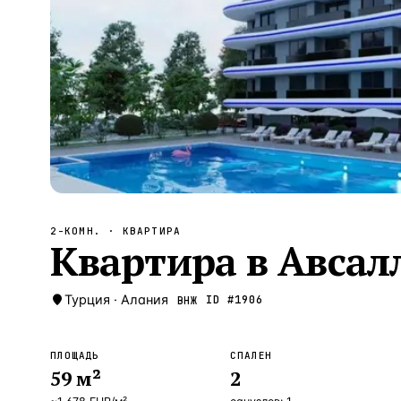
Алания
—
Локация
Бангкок
—
Локация
Новороссийск
—
Локация
Стамбул
—
Локация
Анталия
—
Локация
НАВИГАЦИЯ
ОТКРЫТЬ
ЗАКРЫТЬ
↑
↓
↵
ESC
2-КОМН.
· КВАРТИРА
Квартира в Авсалл
Турция
·
Алания
ID #
1906
ВНЖ
ПЛОЩАДЬ
СПАЛЕН
59
м²
2