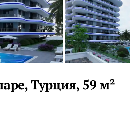
Турция · 2 556
Таиланд · 2 172
Россия · 2 106
Турция · 2 092
Турция · 1 810
аре, Турция, 59 м²