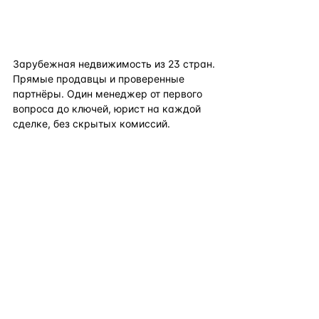
flat
ters
Зарубежная недвижимость из
23
стран.
Прямые продавцы и проверенные
партнёры. Один менеджер от первого
вопроса до ключей, юрист на каждой
сделке, без скрытых комиссий.
TELEGRAM
WHATSAPP
EMAIL
КАТАЛОГ ПО СТРАНАМ
ПОЛЕЗНОЕ
КОМПАНИЯ
КОНТАКТЫ