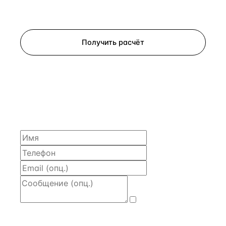
Запросить просмотр
Получить расчёт
ЗАПРОСИТЬ РАСЧЁТ
Расскажем по объекту, пришлём PDF с финансовой
моделью и контактом владельца — за 4 рабочих
часа.
Даю
согласие
на обработку и передачу персональных
данных
— на условиях
Политики