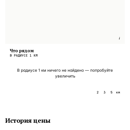
i
Что рядом
В РАДИУСЕ
1
КМ
В радиусе
1
км ничего не найдено — попробуйте
увеличить
1
2
3
5
км
История цены