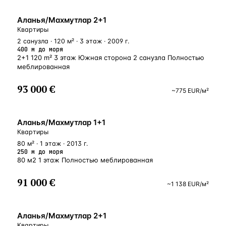
У МОРЯ
Аланья/Махмутлар 2+1
Квартиры
2 санузла · 120 м² · 3 этаж · 2009 г.
400 м до моря
2+1 120 m² 3 этаж Южная сторона 2 санузла Полностью
меблированная
93 000 €
~
775
EUR
/м²
У МОРЯ
Аланья/Махмутлар 1+1
Квартиры
80 м² · 1 этаж · 2013 г.
250 м до моря
80 м2 1 этаж Полностью меблированная
91 000 €
~
1 138
EUR
/м²
БЛИЗКО К МОРЮ
Аланья/Махмутлар 2+1
Квартиры