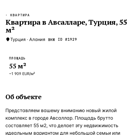
Бангкок
Таиланд · 2 1
—
Локация
· КВАРТИРА
Новороссийск
Квартира в Авсалларе, Турция, 55
Россия · 2 1
—
Локация
м²
Стамбул
Турция · 2 0
—
Локация
Турция
·
Алания
ID #
1929
ВНЖ
Анталия
Турция · 1 8
—
Локация
ЧАСТО ИЩУТ
ПЛОЩАДЬ
Турция
Россия
Испания
Кипр
Таиланд
Грец
55
м²
~
1 909
EUR
/м²
ВСЕ НАПРАВЛЕНИЯ →
Об объекте
Представляем вашему вниманию новый жилой
комплекс в городе Авсаллар. Площадь брутто
составляет 55 м2, что делает эту недвижимость
идеальным вариантом для небольшой семьи или